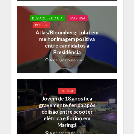
b
er
s
y
o
A
Li
DESTAQUES DO DIA
MARINGA
o
p
n
POLICIA
Atlas/Bloomberg: Lula tem
k
p
k
melhor imagem positiva
entre candidatos à
Presidência
6 de agosto de 2026
POLICIA
Jovem de 18 anos fica
gravemente ferida após
colisão entre scooter
elétrica e fiorino em
Maringá
6 de agosto de 2026