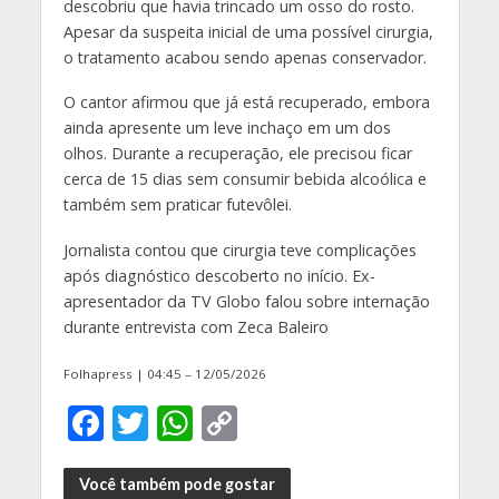
descobriu que havia trincado um osso do rosto.
Apesar da suspeita inicial de uma possível cirurgia,
o tratamento acabou sendo apenas conservador.
O cantor afirmou que já está recuperado, embora
ainda apresente um leve inchaço em um dos
olhos. Durante a recuperação, ele precisou ficar
cerca de 15 dias sem consumir bebida alcoólica e
também sem praticar futevôlei.
Jornalista contou que cirurgia teve complicações
após diagnóstico descoberto no início. Ex-
apresentador da TV Globo falou sobre internação
durante entrevista com Zeca Baleiro
Folhapress | 04:45 – 12/05/2026
F
T
W
C
ac
w
h
o
e
itt
at
p
Você também pode gostar