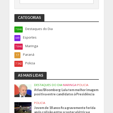
CATEGORIAS
Destaques do Dia
7.846
Esportes
449
Maringa
7.846
Paraná
17
Policia
7.542
AS MAIS LIDAS
DESTAQUES DO DIA
•
MARINGA
•
POLICIA
Atlas/Bloomberg: Lula tem melhor imagem
positiva entre candidatos à Presidência
POLICIA
Jovem de 18 anos fica gravemente ferida
após colisão entre scooter elétrica e