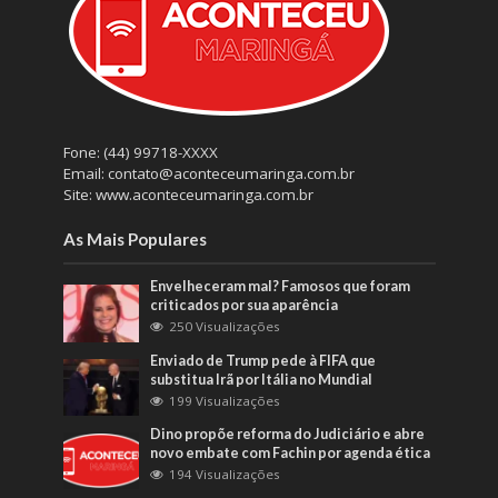
Fone: (44) 99718-XXXX
Email: contato@aconteceumaringa.com.br
Site: www.aconteceumaringa.com.br
As Mais Populares
Envelheceram mal? Famosos que foram
criticados por sua aparência
250 Visualizações
Enviado de Trump pede à FIFA que
substitua Irã por Itália no Mundial
199 Visualizações
Dino propõe reforma do Judiciário e abre
novo embate com Fachin por agenda ética
194 Visualizações