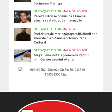
fiorino em Maringá
DESTAQUES DO DIA
•
MARINGA
•
POLICIA
Perez Hilton se comunica e família
atualiza estado após internação
DESTAQUES DO DIA
•
MARINGA
Prefeitura de Maringá pagará R$ 80 mil por
show de Kiko Zambianchi na Virada
Cultural
DESTAQUES DO DIA
•
MARINGA
•
POLICIA
Mega-Sena sorteia prêmio de R$ 150
milhões nesta quinta-feira