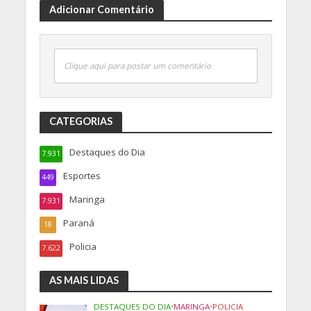
Adicionar Comentário
Clique aqui para postar um comentário
CATEGORIAS
Destaques do Dia
7.931
Esportes
449
Maringa
7.931
Paraná
18
Policia
7.622
AS MAIS LIDAS
DESTAQUES DO DIA
•
MARINGA
•
POLICIA