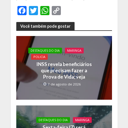
F
T
W
C
ac
w
h
o
e
itt
at
p
Você também pode gostar
b
er
s
y
o
A
Li
DESTAQUES DO DIA
MARINGA
o
p
n
POLICIA
k
p
k
INSS revela beneficiários
que precisam fazer a
Prova de Vida; veja
7 de agosto de 2026
DESTAQUES DO DIA
MARINGA
Sexta-feira (7) será