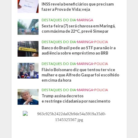
INSS revela beneficiários que precisam
fazer a Prova de Vida; veja
DESTAQUES DO DIA
•
MARINGA
Sexta-feira (7) será chuvosa em Maringá,
com máxima de 22°C, prevê Simepar
DESTAQUES DO DIA
•
MARINGA
•
POLICIA
Banco do Brasil pede ao STF para não ir a
audiência sobre empréstimo ao BRB
DESTAQUES DO DIA
•
MARINGA
•
POLICIA
Flávio Bolsonaro diz que tentou ter vice
mulher e que Alfredo Gaspar foi escolhido
em cima da hora
DESTAQUES DO DIA
•
MARINGA
•
POLICIA
Trump assina decretos
e restringe cidadania por nascimento