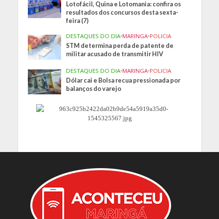
Lotofácil, Quina e Lotomania: confira os
resultados dos concursos desta sexta-
feira (7)
DESTAQUES DO DIA
•
MARINGA
•
POLICIA
STM determina perda de patente de
militar acusado de transmitir HIV
DESTAQUES DO DIA
•
MARINGA
•
POLICIA
Dólar cai e Bolsa recua pressionada por
balanços do varejo