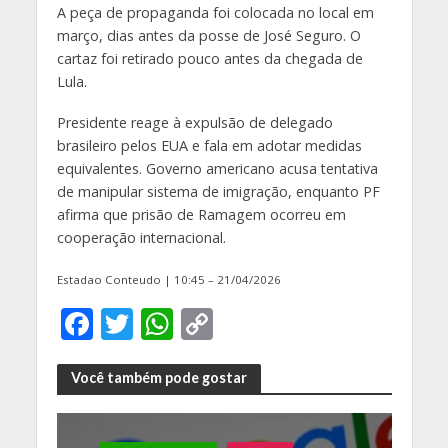
A peça de propaganda foi colocada no local em
março, dias antes da posse de José Seguro. O
cartaz foi retirado pouco antes da chegada de
Lula.
Presidente reage à expulsão de delegado
brasileiro pelos EUA e fala em adotar medidas
equivalentes. Governo americano acusa tentativa
de manipular sistema de imigração, enquanto PF
afirma que prisão de Ramagem ocorreu em
cooperação internacional.
Estadao Conteudo | 10:45 – 21/04/2026
F
T
W
C
ac
w
h
o
e
itt
at
p
Você também pode gostar
b
er
s
y