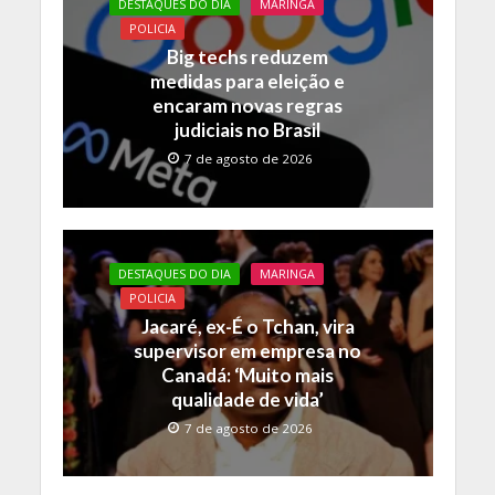
o
A
Li
DESTAQUES DO DIA
MARINGA
o
p
n
POLICIA
Big techs reduzem
k
p
k
medidas para eleição e
encaram novas regras
judiciais no Brasil
7 de agosto de 2026
DESTAQUES DO DIA
MARINGA
POLICIA
Jacaré, ex-É o Tchan, vira
supervisor em empresa no
Canadá: ‘Muito mais
qualidade de vida’
7 de agosto de 2026