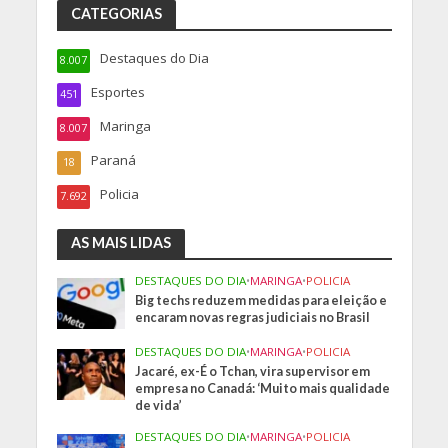
CATEGORIAS
Destaques do Dia
8.007
Esportes
451
Maringa
8.007
Paraná
18
Policia
7.692
AS MAIS LIDAS
DESTAQUES DO DIA
•
MARINGA
•
POLICIA
Big techs reduzem medidas para eleição e
encaram novas regras judiciais no Brasil
DESTAQUES DO DIA
•
MARINGA
•
POLICIA
Jacaré, ex-É o Tchan, vira supervisor em
empresa no Canadá: ‘Muito mais qualidade
de vida’
DESTAQUES DO DIA
•
MARINGA
•
POLICIA