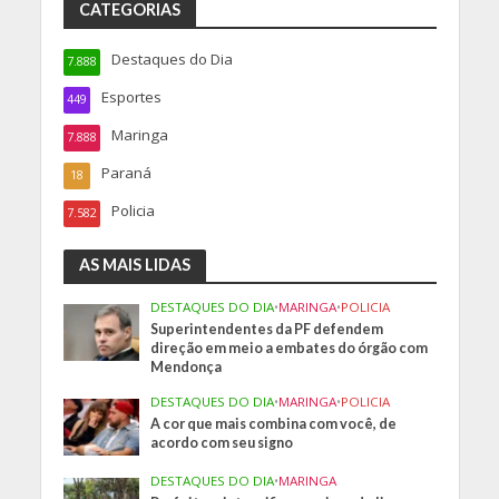
CATEGORIAS
Destaques do Dia
7.888
Esportes
449
Maringa
7.888
Paraná
18
Policia
7.582
AS MAIS LIDAS
DESTAQUES DO DIA
•
MARINGA
•
POLICIA
Superintendentes da PF defendem
direção em meio a embates do órgão com
Mendonça
DESTAQUES DO DIA
•
MARINGA
•
POLICIA
A cor que mais combina com você, de
acordo com seu signo
DESTAQUES DO DIA
•
MARINGA