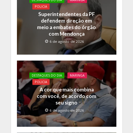
o
p
n
POLICIA
Superintendentes da PF
k
p
k
defendem direção em
meio a embates do órgão
com Mendonça
6 de agosto de 2026
DESTAQUES DO DIA
MARINGA
POLICIA
A cor que mais combina
com você, de acordo com
seu signo
6 de agosto de 2026