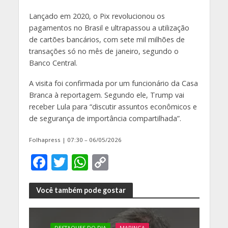
Lançado em 2020, o Pix revolucionou os
pagamentos no Brasil e ultrapassou a utilização
de cartões bancários, com sete mil milhões de
transações só no mês de janeiro, segundo o
Banco Central.
A visita foi confirmada por um funcionário da Casa
Branca à reportagem. Segundo ele, Trump vai
receber Lula para “discutir assuntos econômicos e
de segurança de importância compartilhada”.
Folhapress | 07:30 – 06/05/2026
F
T
W
C
ac
w
h
o
e
itt
at
p
Você também pode gostar
b
er
s
y
o
A
Li
DESTAQUES DO DIA
MARINGA