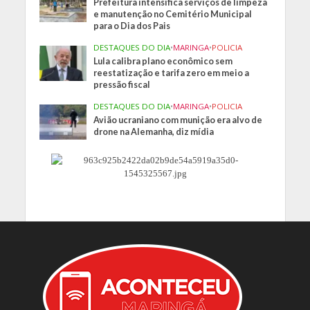
Prefeitura intensifica serviços de limpeza
e manutenção no Cemitério Municipal
para o Dia dos Pais
DESTAQUES DO DIA
•
MARINGA
•
POLICIA
Lula calibra plano econômico sem
reestatização e tarifa zero em meio a
pressão fiscal
DESTAQUES DO DIA
•
MARINGA
•
POLICIA
Avião ucraniano com munição era alvo de
drone na Alemanha, diz mídia