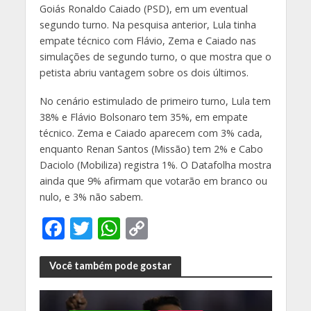
Goiás Ronaldo Caiado (PSD), em um eventual
segundo turno. Na pesquisa anterior, Lula tinha
empate técnico com Flávio, Zema e Caiado nas
simulações de segundo turno, o que mostra que o
petista abriu vantagem sobre os dois últimos.
No cenário estimulado de primeiro turno, Lula tem
38% e Flávio Bolsonaro tem 35%, em empate
técnico. Zema e Caiado aparecem com 3% cada,
enquanto Renan Santos (Missão) tem 2% e Cabo
Daciolo (Mobiliza) registra 1%. O Datafolha mostra
ainda que 9% afirmam que votarão em branco ou
nulo, e 3% não sabem.
F
T
W
C
ac
w
h
o
e
itt
at
p
Você também pode gostar
b
er
s
y