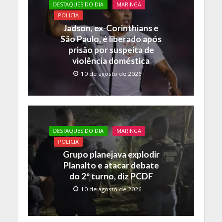
o
A
Li
DESTAQUES DO DIA
MARINGA
o
p
n
POLICIA
Jadson, ex-Corinthians e
k
p
k
São Paulo, é liberado após
prisão por suspeita de
violência doméstica
10 de agosto de 2026
DESTAQUES DO DIA
MARINGA
POLICIA
Grupo planejava explodir
Planalto e atacar debate
do 2º turno, diz PCDF
10 de agosto de 2026