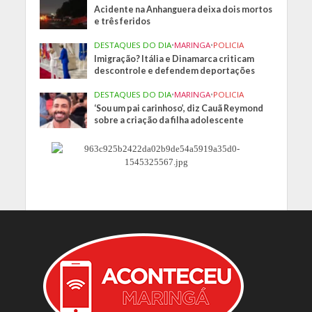
Acidente na Anhanguera deixa dois mortos
e três feridos
DESTAQUES DO DIA
•
MARINGA
•
POLICIA
Imigração? Itália e Dinamarca criticam
descontrole e defendem deportações
DESTAQUES DO DIA
•
MARINGA
•
POLICIA
‘Sou um pai carinhoso’, diz Cauã Reymond
sobre a criação da filha adolescente