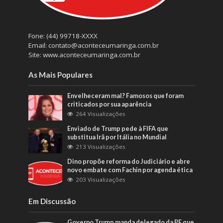
Fone: (44) 99718-XXXX
Email: contato@aconteceumaringa.com.br
Site: www.aconteceumaringa.com.br
As Mais Populares
Envelheceram mal? Famosos que foram
criticados por sua aparência
264 Visualizações
Enviado de Trump pede à FIFA que
substitua Irã por Itália no Mundial
213 Visualizações
Dino propõe reforma do Judiciário e abre
novo embate com Fachin por agenda ética
203 Visualizações
Em Discussão
Governo Trump manda delegado da PF que