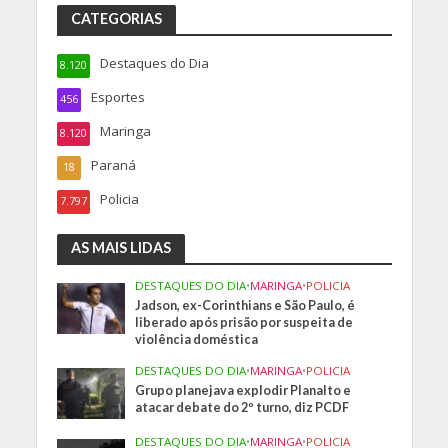
CATEGORIAS
Destaques do Dia
8.120
Esportes
456
Maringa
8.120
Paraná
18
Policia
7.797
AS MAIS LIDAS
DESTAQUES DO DIA
•
MARINGA
•
POLICIA
Jadson, ex-Corinthians e São Paulo, é
liberado após prisão por suspeita de
violência doméstica
DESTAQUES DO DIA
•
MARINGA
•
POLICIA
Grupo planejava explodir Planalto e
atacar debate do 2º turno, diz PCDF
DESTAQUES DO DIA
•
MARINGA
•
POLICIA