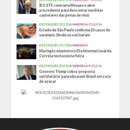
8/1: STF contraria Moraes e abre
precedente para descontar medidas
cautelares das penas de réus
DESTAQUES DO DIA
•
MARINGA
•
POLICIA
Estado de São Paulo confirma 23 casos de
sarampo; 16 não se vacinaram
DESTAQUES DO DIA
•
MARINGA
Maringá comemora o Dia Internacional da
Cerveja nesta sexta-feira
DESTAQUES DO DIA
•
MARINGA
•
POLICIA
Governo Trump cobra ‘proposta
satisfatória’ para não punir Brasil em cota
de açúcar