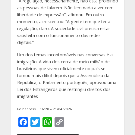
“A regulação, necessariamente, não está proibindo
as pessoas de falarem. Não tem nada a ver com
liberdade de expressão”, afirmou. Em outro
momento, acrescentou: “A gente tem que ter a
regulação, claro. A sociedade civil precisa estar
satisfeita com o funcionamento das redes
digitais.”
Um dos temas incontornáveis nas conversas é a
imigração. A vida dos cerca de meio milhão de
brasileiros que vivem oficialmente no país se
tornou mais difícil depois que a Assembleia da
República, o Parlamento português, aprovou uma
Lei dos Estrangeiros que restringiu direitos dos
imigrantes
Folhapress | 16:20 – 21/04/2026
F
T
W
C
ac
w
h
o