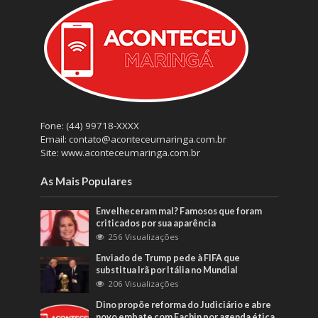
Fone: (44) 99718-XXXX
Email: contato@aconteceumaringa.com.br
Site: www.aconteceumaringa.com.br
As Mais Populares
Envelheceram mal? Famosos que foram
criticados por sua aparência
256 Visualizações
Enviado de Trump pede à FIFA que
substitua Irã por Itália no Mundial
206 Visualizações
Dino propõe reforma do Judiciário e abre
novo embate com Fachin por agenda ética