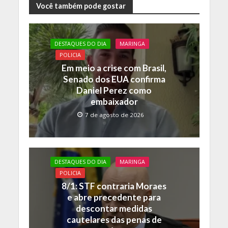
e
itt
at
p
Você também pode gostar
b
er
s
y
o
A
Li
DESTAQUES DO DIA
MARINGA
o
p
n
POLICIA
Em meio a crise com Brasil,
k
p
k
Senado dos EUA confirma
Daniel Perez como
embaixador
7 de agosto de 2026
DESTAQUES DO DIA
MARINGA
POLICIA
8/1: STF contraria Moraes
e abre precedente para
descontar medidas
cautelares das penas de