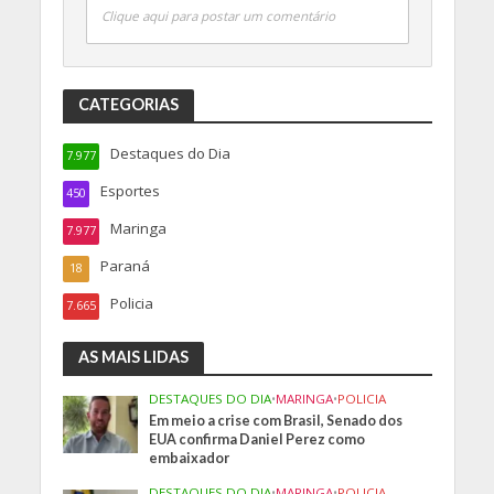
Clique aqui para postar um comentário
CATEGORIAS
Destaques do Dia
7.977
Esportes
450
Maringa
7.977
Paraná
18
Policia
7.665
AS MAIS LIDAS
DESTAQUES DO DIA
•
MARINGA
•
POLICIA
Em meio a crise com Brasil, Senado dos
EUA confirma Daniel Perez como
embaixador
DESTAQUES DO DIA
•
MARINGA
•
POLICIA