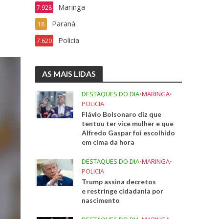
Maringa
7.928
Paraná
18
Policia
7.620
AS MAIS LIDAS
DESTAQUES DO DIA
•
MARINGA
•
POLICIA
Flávio Bolsonaro diz que
tentou ter vice mulher e que
Alfredo Gaspar foi escolhido
em cima da hora
DESTAQUES DO DIA
•
MARINGA
•
POLICIA
Trump assina decretos
e restringe cidadania por
nascimento