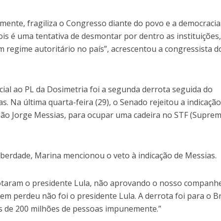
lmente, fragiliza o Congresso diante do povo e a democracia
ois é uma tentativa de desmontar por dentro as instituições
 regime autoritário no país”, acrescentou a congressista d
ial ao PL da Dosimetria foi a segunda derrota seguida do
 Na última quarta-feira (29), o Senado rejeitou a indicação
ião Jorge Messias, para ocupar uma cadeira no STF (Supre
erdade, Marina mencionou o veto à indicação de Messias.
otaram o presidente Lula, não aprovando o nosso companh
m perdeu não foi o presidente Lula. A derrota foi para o Br
s de 200 milhões de pessoas impunemente.”