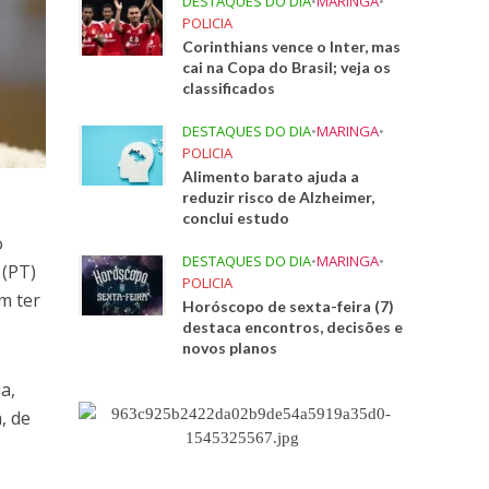
DESTAQUES DO DIA
•
MARINGA
•
POLICIA
Corinthians vence o Inter, mas
cai na Copa do Brasil; veja os
classificados
DESTAQUES DO DIA
•
MARINGA
•
POLICIA
Alimento barato ajuda a
reduzir risco de Alzheimer,
conclui estudo
o
DESTAQUES DO DIA
•
MARINGA
•
 (PT)
POLICIA
m ter
Horóscopo de sexta-feira (7)
destaca encontros, decisões e
novos planos
a,
, de