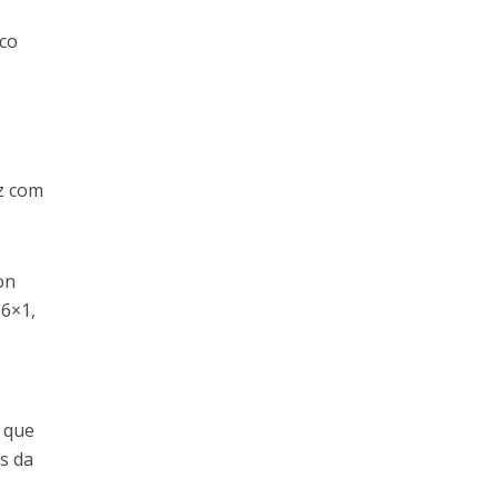
,
lco
az com
on
 6×1,
e que
s da