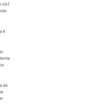
do VAT
este
a é
do
idente
ros
ta do
ue
de