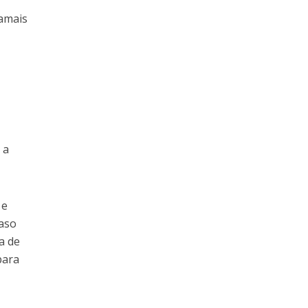
jamais
 a
 e
caso
a de
para