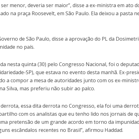
 ser menor, deveria ser maior”, disse a ex-ministra em ato 
zado na praça Roosevelt, em São Paulo. Ela deixou a pasta n
Governo de São Paulo, disse a aprovação do PL da Dosimetri
nidade no país.
da nesta quinta (30) pelo Congresso Nacional, foi o deputa
lidariedade-SP), que estava no evento desta manhã. Ex-pres
ado a compor a mesa de autoridades junto com os ex-minist
 Silva, mas preferiu não subir ao palco.
 derrota, essa dita derrota no Congresso, ela foi uma derro
rtilho com os analistas que eu tenho lido nos jornais de q
a uma pretensão de um grande acordo em torno da impunida
guns escândalos recentes no Brasil”, afirmou Haddad.