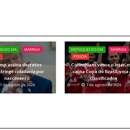
ES DO DIA
MARINGA
DESTAQUES DO DIA
MARINGA
A
POLICIA
mp assina decretos
Corinthians vence o Inter, 
stringe cidadania por
cai na Copa do Brasil; veja
nascimento
classificados
7 de agosto de 2026
7 de agosto de 2026