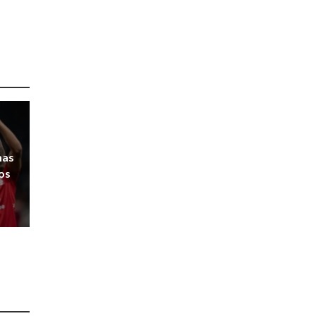
mas
 os