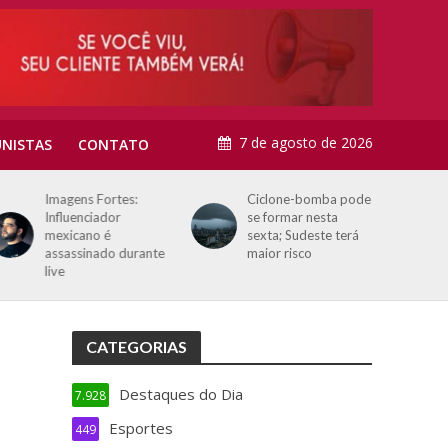
7 de agosto de 2026
NISTAS
CONTATO
Imagens Fortes:
Ciclone-bomba pode
Influenciador
se formar nesta
mexicano é
sexta; Sudeste terá
assassinado durante
maior risco
live
CATEGORIAS
Destaques do Dia
7.928
Esportes
449