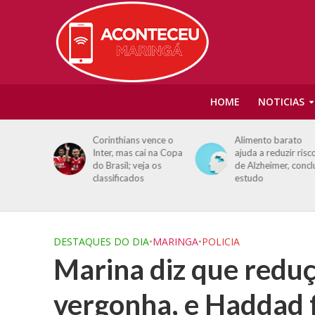
HOME
NOTICIAS
na
Corinthians vence o
Alimento barato
Inter, mas cai na Copa
ajuda a reduzir risc
cidadania
do Brasil; veja os
de Alzheimer, concl
ento
classificados
estudo
DESTAQUES DO DIA
•
MARINGA
•
POLICIA
Marina diz que reduç
vergonha, e Haddad 