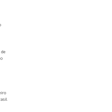
,
o
 de
mo
eiro
asil.