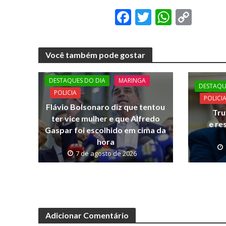
F
T
W
C
ac
w
h
o
e
itt
at
p
Você também pode gostar
b
er
s
y
o
A
Li
DESTAQUES DO DIA
MARINGA
DESTAQU
o
p
n
POLICIA
POLICI
Flávio Bolsonaro diz que tentou
k
p
k
Tru
ter vice mulher e que Alfredo
e re
Gaspar foi escolhido em cima da
hora
7 de agosto de 2026
Adicionar Comentário