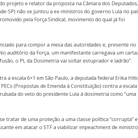
s do projeto e relator da proposta na Câmara dos Deputados
ade-SP) não se juntou a ex-ministros do governo Lula no pa
romovido pela Força Sindical, movimento do qual já foi
nciado para compor a mesa das autoridades e, presente no
 No auditório da Força, um manifestante carregava um cart
fusão, o PL da Dosimetria vai soltar estuprador e ladrão”.
a a escala 6×1 em São Paulo, a deputada federal Erika Hilt
 PECs (Propostas de Emenda à Constituição) contra a escala
errubada do veto do presidente Lula à dosimetria como “uma
se tratar de uma proteção a uma classe política “corrupta” 
sante em atacar o STF a viabilizar impeachment de ministro