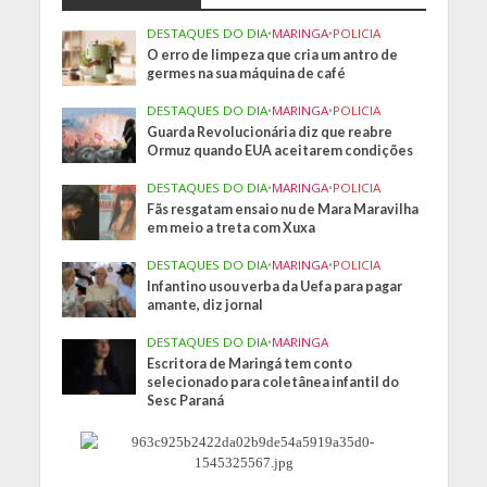
DESTAQUES DO DIA
•
MARINGA
•
POLICIA
O erro de limpeza que cria um antro de
germes na sua máquina de café
DESTAQUES DO DIA
•
MARINGA
•
POLICIA
Guarda Revolucionária diz que reabre
Ormuz quando EUA aceitarem condições
DESTAQUES DO DIA
•
MARINGA
•
POLICIA
Fãs resgatam ensaio nu de Mara Maravilha
em meio a treta com Xuxa
DESTAQUES DO DIA
•
MARINGA
•
POLICIA
Infantino usou verba da Uefa para pagar
amante, diz jornal
DESTAQUES DO DIA
•
MARINGA
Escritora de Maringá tem conto
selecionado para coletânea infantil do
Sesc Paraná