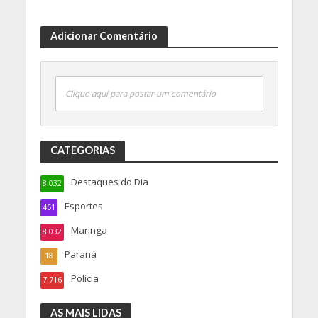
Adicionar Comentário
Clique aqui para postar um comentário
CATEGORIAS
Destaques do Dia
8.032
Esportes
451
Maringa
8.032
Paraná
18
Policia
7.716
AS MAIS LIDAS