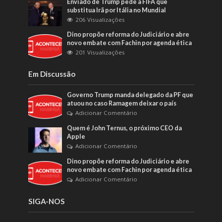
Enviado de Trump pede à FIFA que
substitua Irã por Itália no Mundial
206 Visualizações
Dino propõe reforma do Judiciário e abre
novo embate com Fachin por agenda ética
201 Visualizações
Em Discussão
Governo Trump manda delegado da PF que
atuou no caso Ramagem deixar o país
Adicionar Comentário
Quem é John Ternus, o próximo CEO da
Apple
Adicionar Comentário
Dino propõe reforma do Judiciário e abre
novo embate com Fachin por agenda ética
Adicionar Comentário
SIGA-NOS