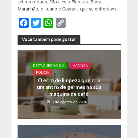
sétima rodada. São eles o Floresta, Barra,
Maranhão, e Ituano e Guarani, que se enfrentam.
F
T
W
C
ac
w
h
o
e
itt
at
p
Você também pode gostar
b
er
s
y
o
A
Li
DESTAQUES DO DIA
MARINGA
o
p
n
POLICIA
k
p
k
O erro de limpeza que cria
um antro de germes na sua
máquina de café
8 de agosto de 2026