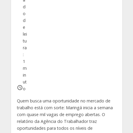
d
o
d
e
lei
tu
ra
:
1
m
in
ut
o
Quem busca uma oportunidade no mercado de
trabalho está com sorte: Maringá inicia a semana
com quase mil vagas de emprego abertas. O
relatório da Agência do Trabalhador traz
oportunidades para todos os níveis de