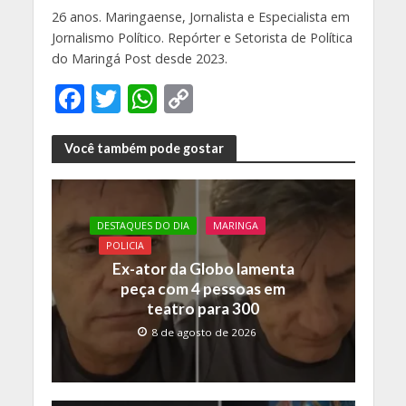
26 anos. Maringaense, Jornalista e Especialista em
Jornalismo Político. Repórter e Setorista de Política
do Maringá Post desde 2023.
F
T
W
C
ac
w
h
o
e
itt
at
p
Você também pode gostar
b
er
s
y
o
A
Li
DESTAQUES DO DIA
MARINGA
o
p
n
POLICIA
k
p
k
Ex-ator da Globo lamenta
peça com 4 pessoas em
teatro para 300
8 de agosto de 2026