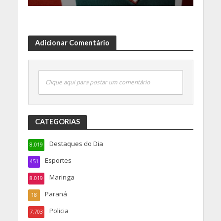
Adicionar Comentário
Clique aqui para postar um comentário
CATEGORIAS
Destaques do Dia
8.019
Esportes
451
Maringa
8.019
Paraná
18
Policia
7.703