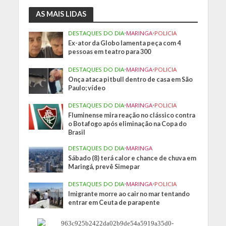
AS MAIS LIDAS
DESTAQUES DO DIA
•
MARINGA
•
POLICIA
Ex-ator da Globo lamenta peça com 4
pessoas em teatro para 300
DESTAQUES DO DIA
•
MARINGA
•
POLICIA
Onça ataca pitbull dentro de casa em São
Paulo; vídeo
DESTAQUES DO DIA
•
MARINGA
•
POLICIA
Fluminense mira reação no clássico contra
o Botafogo após eliminação na Copa do
Brasil
DESTAQUES DO DIA
•
MARINGA
Sábado (8) terá calor e chance de chuva em
Maringá, prevê Simepar
DESTAQUES DO DIA
•
MARINGA
•
POLICIA
Imigrante morre ao cair no mar tentando
entrar em Ceuta de parapente