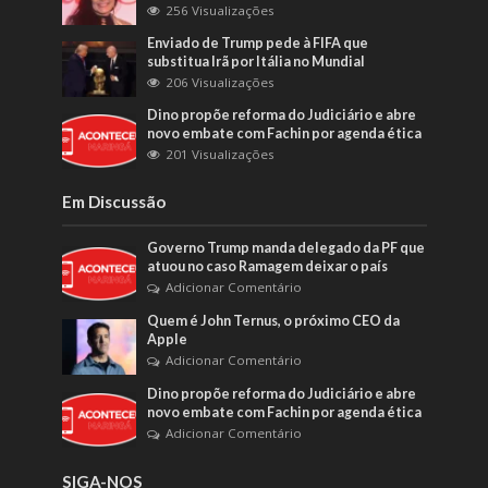
256 Visualizações
Enviado de Trump pede à FIFA que
substitua Irã por Itália no Mundial
206 Visualizações
Dino propõe reforma do Judiciário e abre
novo embate com Fachin por agenda ética
201 Visualizações
Em Discussão
Governo Trump manda delegado da PF que
atuou no caso Ramagem deixar o país
Adicionar Comentário
Quem é John Ternus, o próximo CEO da
Apple
Adicionar Comentário
Dino propõe reforma do Judiciário e abre
novo embate com Fachin por agenda ética
Adicionar Comentário
SIGA-NOS