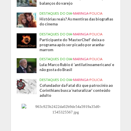
balanços do varejo
DESTAQUES DO DIA
•
MARINGA
•
POLICIA
Histórias reais? As mentiras das biografias
do cinema
DESTAQUES DO DIA
•
MARINGA
•
POLICIA
Participante do ‘MasterChef’ deixa o
programa após ser picado por aranha-
marrom
DESTAQUES DO DIA
•
MARINGA
•
POLICIA
Lula: Marco Rubio é ‘antilatinoamericano’ e
não gosta do Brasil
DESTAQUES DO DIA
•
MARINGA
•
POLICIA
Cofundador da Fatal diz que patrocínio ao
Corinthians busca ‘naturalizar’ conteúdo
adulto