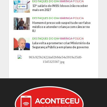
DESTAQUES DO DIA
•
MARINGA
•
POLICIA
13º salário do INSS: Idosos irão receber
mais em 2027
DESTAQUES DO DIA
•
MARINGA
•
POLICIA
Homem é preso sob suspeita de ser falso
médico e atender criança com câncer no
RJ
DESTAQUES DO DIA
•
MARINGA
•
POLICIA
Lula volta a prometer criar Ministério da
Segurança Pública em plano de governo