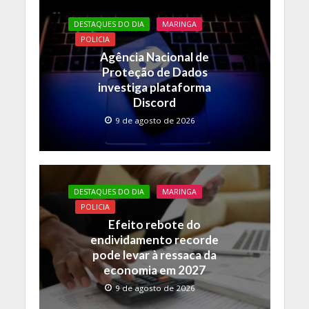
b
er
s
y
o
A
Li
DESTAQUES DO DIA
MARINGA
o
p
n
POLICIA
Agência Nacional de
k
p
k
Proteção de Dados
investiga plataforma
Discord
9 de agosto de 2026
DESTAQUES DO DIA
MARINGA
POLICIA
Efeito rebote do
endividamento recorde
pode levar à ressaca da
economia em 2027
9 de agosto de 2026