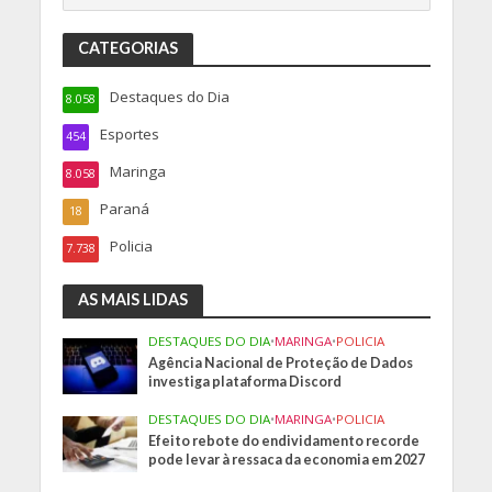
CATEGORIAS
Destaques do Dia
8.058
Esportes
454
Maringa
8.058
Paraná
18
Policia
7.738
AS MAIS LIDAS
DESTAQUES DO DIA
•
MARINGA
•
POLICIA
Agência Nacional de Proteção de Dados
investiga plataforma Discord
DESTAQUES DO DIA
•
MARINGA
•
POLICIA
Efeito rebote do endividamento recorde
pode levar à ressaca da economia em 2027