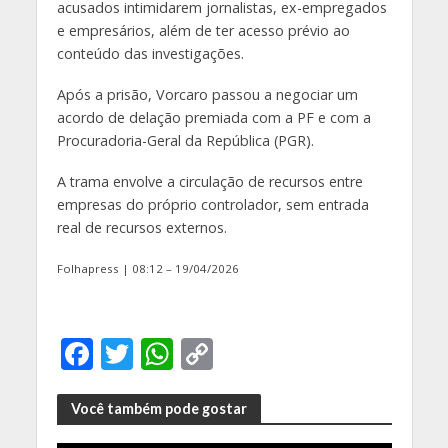
acusados intimidarem jornalistas, ex-empregados
e empresários, além de ter acesso prévio ao
conteúdo das investigações.
Após a prisão, Vorcaro passou a negociar um
acordo de delação premiada com a PF e com a
Procuradoria-Geral da República (PGR).
A trama envolve a circulação de recursos entre
empresas do próprio controlador, sem entrada
real de recursos externos.
Folhapress | 08:12 – 19/04/2026
F
T
W
C
ac
w
h
o
e
itt
at
p
Você também pode gostar