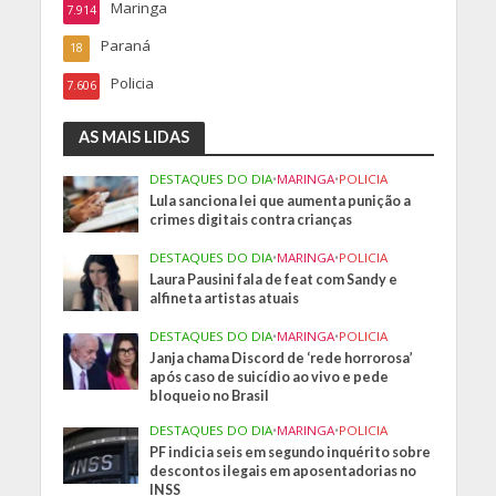
Maringa
7.914
Paraná
18
Policia
7.606
AS MAIS LIDAS
DESTAQUES DO DIA
•
MARINGA
•
POLICIA
Lula sanciona lei que aumenta punição a
crimes digitais contra crianças
DESTAQUES DO DIA
•
MARINGA
•
POLICIA
Laura Pausini fala de feat com Sandy e
alfineta artistas atuais
DESTAQUES DO DIA
•
MARINGA
•
POLICIA
Janja chama Discord de ‘rede horrorosa’
após caso de suicídio ao vivo e pede
bloqueio no Brasil
DESTAQUES DO DIA
•
MARINGA
•
POLICIA
PF indicia seis em segundo inquérito sobre
descontos ilegais em aposentadorias no
INSS