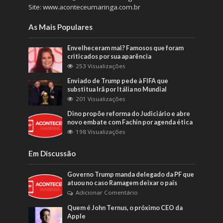
Site: www.aconteceumaringa.com.br
As Mais Populares
Envelheceram mal? Famosos que foram
criticados por sua aparência
253 Visualizações
Enviado de Trump pede à FIFA que
substitua Irã por Itália no Mundial
201 Visualizações
Dino propõe reforma do Judiciário e abre
novo embate com Fachin por agenda ética
198 Visualizações
Em Discussão
Governo Trump manda delegado da PF que
atuou no caso Ramagem deixar o país
Adicionar Comentário
Quem é John Ternus, o próximo CEO da
Apple