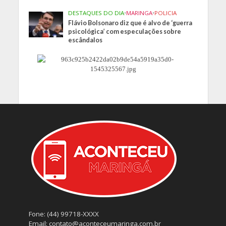
DESTAQUES DO DIA
•
MARINGA
•
POLICIA
Flávio Bolsonaro diz que é alvo de ‘guerra
psicológica’ com especulações sobre
escândalos
Fone: (44) 99718-XXXX
Email: contato@aconteceumaringa.com.br