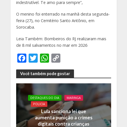
indestrutível. Te amo para sempre”,
O menino foi enterrado na manhã desta segunda-
feira (27), no Cemitério Santo Antônio, em
Sorocaba.
Leia Também: Bombeiros do RJ realizaram mais
de 8 mil salvamentos no mar em 2026
F
T
W
C
ac
w
h
o
e
itt
at
p
Você também pode gostar
b
er
s
y
o
A
Li
DESTAQUES DO DIA
MARINGA
o
p
n
POLICIA
k
p
k
Lula sanciona lei que
aumenta punição a crimes
digitais contra crianças