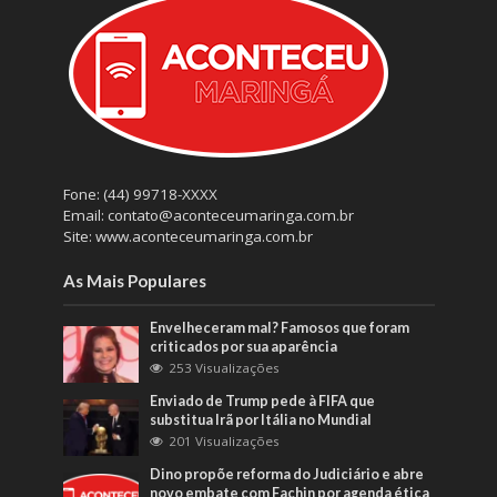
Fone: (44) 99718-XXXX
Email: contato@aconteceumaringa.com.br
Site: www.aconteceumaringa.com.br
As Mais Populares
Envelheceram mal? Famosos que foram
criticados por sua aparência
253 Visualizações
Enviado de Trump pede à FIFA que
substitua Irã por Itália no Mundial
201 Visualizações
Dino propõe reforma do Judiciário e abre
novo embate com Fachin por agenda ética