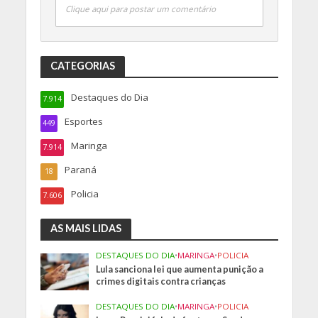
Clique aqui para postar um comentário
CATEGORIAS
Destaques do Dia
7.914
Esportes
449
Maringa
7.914
Paraná
18
Policia
7.606
AS MAIS LIDAS
DESTAQUES DO DIA
•
MARINGA
•
POLICIA
Lula sanciona lei que aumenta punição a
crimes digitais contra crianças
DESTAQUES DO DIA
•
MARINGA
•
POLICIA