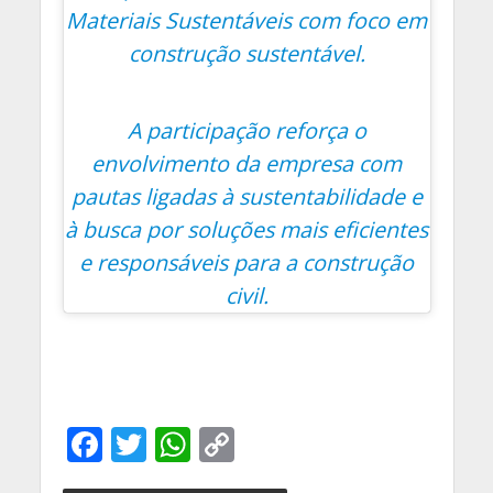
Materiais Sustentáveis com foco em
construção sustentável.
A participação reforça o
envolvimento da empresa com
pautas ligadas à sustentabilidade e
à busca por soluções mais eficientes
e responsáveis para a construção
civil.
F
T
W
C
ac
w
h
o