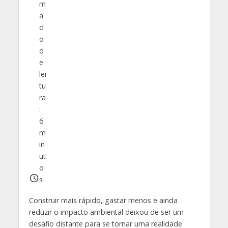
m
a
d
o
d
e
lei
tu
ra
:
6
m
in
ut
o
s
Construir mais rápido, gastar menos e ainda
reduzir o impacto ambiental deixou de ser um
desafio distante para se tornar uma realidade