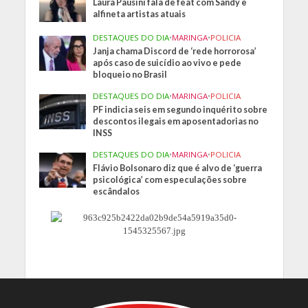
Laura Pausini fala de feat com Sandy e
alfineta artistas atuais
DESTAQUES DO DIA
•
MARINGA
•
POLICIA
Janja chama Discord de ‘rede horrorosa’
após caso de suicídio ao vivo e pede
bloqueio no Brasil
DESTAQUES DO DIA
•
MARINGA
•
POLICIA
PF indicia seis em segundo inquérito sobre
descontos ilegais em aposentadorias no
INSS
DESTAQUES DO DIA
•
MARINGA
•
POLICIA
Flávio Bolsonaro diz que é alvo de ‘guerra
psicológica’ com especulações sobre
escândalos