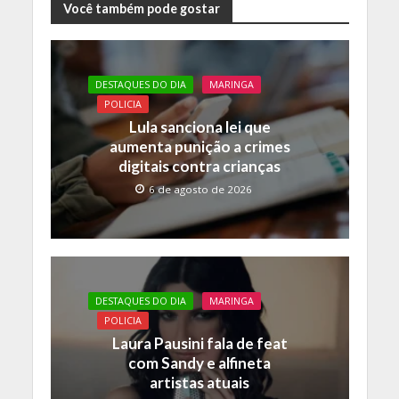
e
itt
at
p
Você também pode gostar
b
er
s
y
o
A
Li
DESTAQUES DO DIA
MARINGA
o
p
n
POLICIA
k
p
k
Lula sanciona lei que
aumenta punição a crimes
digitais contra crianças
6 de agosto de 2026
DESTAQUES DO DIA
MARINGA
POLICIA
Laura Pausini fala de feat
com Sandy e alfineta
artistas atuais