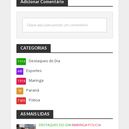
Adicionar Comentário
Clique aqui para postar um comentário
CATEGORIAS
Destaques do Dia
7.914
Esportes
449
Maringa
7.914
Paraná
18
Policia
7.606
AS MAIS LIDAS
DESTAQUES DO DIA
•
MARINGA
•
POLICIA