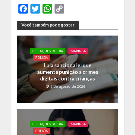
F
T
W
C
ac
w
h
o
e
itt
at
p
Você também pode gostar
b
er
s
y
o
A
Li
DESTAQUES DO DIA
MARINGA
o
p
n
POLICIA
k
p
k
Lula sanciona lei que
aumenta punição a crimes
digitais contra crianças
6 de agosto de 2026
DESTAQUES DO DIA
MARINGA
POLICIA