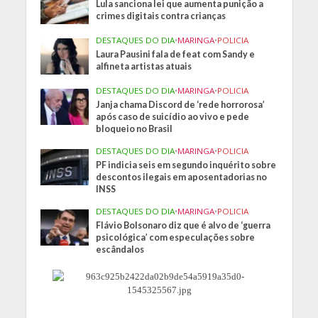
Lula sanciona lei que aumenta punição a
crimes digitais contra crianças
DESTAQUES DO DIA
•
MARINGA
•
POLICIA
Laura Pausini fala de feat com Sandy e
alfineta artistas atuais
DESTAQUES DO DIA
•
MARINGA
•
POLICIA
Janja chama Discord de ‘rede horrorosa’
após caso de suicídio ao vivo e pede
bloqueio no Brasil
DESTAQUES DO DIA
•
MARINGA
•
POLICIA
PF indicia seis em segundo inquérito sobre
descontos ilegais em aposentadorias no
INSS
DESTAQUES DO DIA
•
MARINGA
•
POLICIA
Flávio Bolsonaro diz que é alvo de ‘guerra
psicológica’ com especulações sobre
escândalos