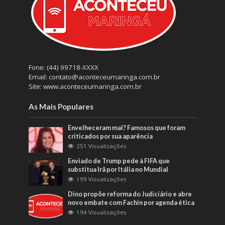
Fone: (44) 99718-XXXX
Email: contato@aconteceumaringa.com.br
Site: www.aconteceumaringa.com.br
As Mais Populares
Envelheceram mal? Famosos que foram
criticados por sua aparência
251 Visualizações
Enviado de Trump pede à FIFA que
substitua Irã por Itália no Mundial
199 Visualizações
Dino propõe reforma do Judiciário e abre
novo embate com Fachin por agenda ética
194 Visualizações