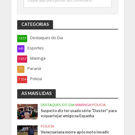
Clique aqui para postar um comentário
CATEGORIAS
Destaques do Dia
7.857
Esportes
449
Maringa
7.857
Paraná
17
Policia
7.554
AS MAIS LIDAS
DESTAQUES DO DIA
•
MARINGA
•
POLICIA
Suspeito diz ter usado série “Dexter” para
esquartejar amigo na Espanha
POLICIA
Venezuelana morre após moto invadir