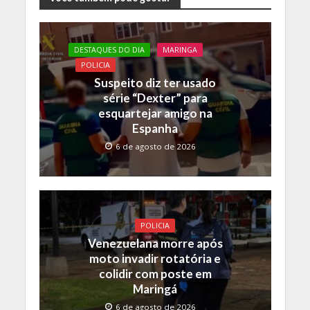
e
itt
at
p
b
er
s
y
o
A
Li
DESTAQUES DO DIA
MARINGA
o
p
n
POLICIA
Suspeito diz ter usado
k
p
k
série “Dexter” para
esquartejar amigo na
Espanha
6 de agosto de 2026
POLICIA
Venezuelana morre após
moto invadir rotatória e
colidir com poste em
Maringá
6 de agosto de 2026