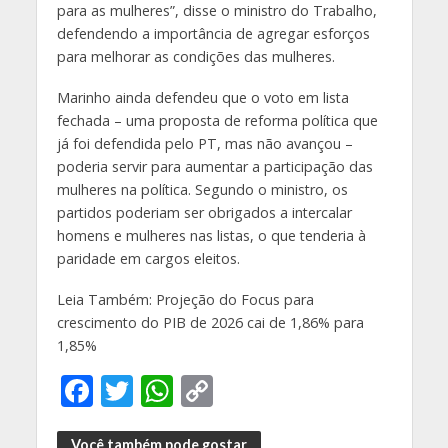
para as mulheres”, disse o ministro do Trabalho,
defendendo a importância de agregar esforços
para melhorar as condições das mulheres.
Marinho ainda defendeu que o voto em lista
fechada – uma proposta de reforma política que
já foi defendida pelo PT, mas não avançou –
poderia servir para aumentar a participação das
mulheres na política. Segundo o ministro, os
partidos poderiam ser obrigados a intercalar
homens e mulheres nas listas, o que tenderia à
paridade em cargos eleitos.
Leia Também: Projeção do Focus para
crescimento do PIB de 2026 cai de 1,86% para
1,85%
F
T
W
C
ac
w
h
o
Você também pode gostar