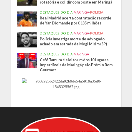
rotatória e colidir com poste em Maringá
DESTAQUES DO DIA
•
MARINGA
•
POLICIA
Real Madrid acerta contratação recorde
de Yan Diomande por € 135 milhões
DESTAQUES DO DIA
•
MARINGA
•
POLICIA
Polícia investiga morte de advogado
achado em estrada de Mogi Mirim (SP)
DESTAQUES DO DIA
•
MARINGA
Café Tamura é eleito um dos 10 Lugares
Imperdíveis de Maringá pelo Prêmio Bom
Gourmet