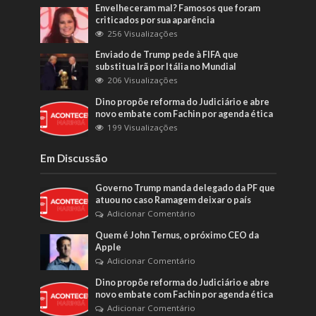
Envelheceram mal? Famosos que foram
criticados por sua aparência
256 Visualizações
Enviado de Trump pede à FIFA que
substitua Irã por Itália no Mundial
206 Visualizações
Dino propõe reforma do Judiciário e abre
novo embate com Fachin por agenda ética
199 Visualizações
Em Discussão
Governo Trump manda delegado da PF que
atuou no caso Ramagem deixar o país
Adicionar Comentário
Quem é John Ternus, o próximo CEO da
Apple
Adicionar Comentário
Dino propõe reforma do Judiciário e abre
novo embate com Fachin por agenda ética
Adicionar Comentário