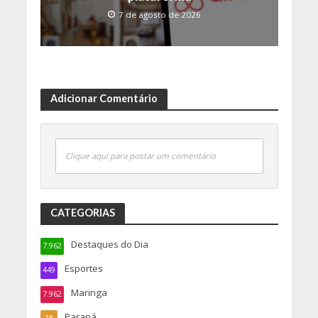
7 de agosto de 2026
Adicionar Comentário
Clique aqui para postar um comentário
CATEGORIAS
Destaques do Dia
7.962
Esportes
449
Maringa
7.962
Paraná
18