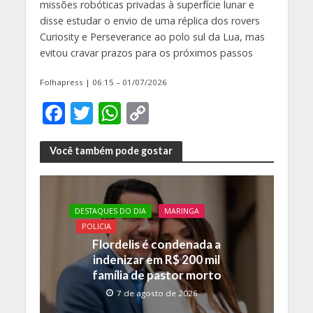
missões robóticas privadas à superfície lunar e
disse estudar o envio de uma réplica dos rovers
Curiosity e Perseverance ao polo sul da Lua, mas
evitou cravar prazos para os próximos passos
Folhapress | 06:15 – 01/07/2026
F
T
W
C
ac
w
h
o
e
itt
at
p
Você também pode gostar
b
er
s
y
o
A
Li
DESTAQUES DO DIA
MARINGA
o
p
n
POLICIA
k
p
k
Flordelis é condenada a
indenizar em R$ 200 mil
família de pastor morto
7 de agosto de 2026