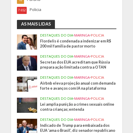
Policia
7.652
AS MAIS LIDAS
DESTAQUES DO DIA
•
MARINGA
•
POLICIA
Flordelis é condenada a indenizar em R$
200 mil família de pastor morto
DESTAQUES DO DIA
•
MARINGA
•
POLICIA
Secretas dos EUA acreditam que Rússia
prepara ação limitada contra a OTAN
DESTAQUES DO DIA
•
MARINGA
•
POLICIA
Airbnb eleva projeção anual com demanda
forte e avanços com IA na plataforma
DESTAQUES DO DIA
•
MARINGA
•
POLICIA
Lei amplia punição a crimes sexuais online
contra crianças; entenda
DESTAQUES DO DIA
•
MARINGA
•
POLICIA
Indicado de Trump para embaixada dos
EUA ‘ama o Brasil’, diz senador republicano