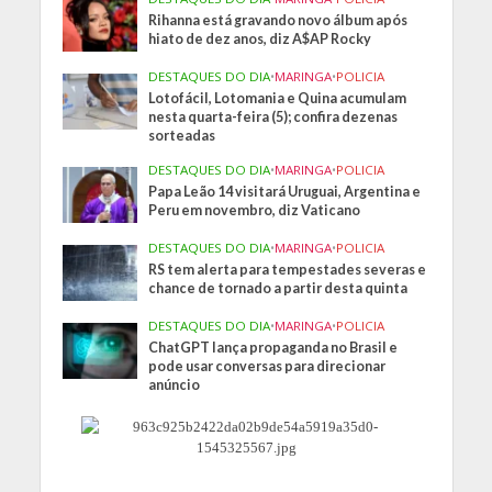
Rihanna está gravando novo álbum após
hiato de dez anos, diz A$AP Rocky
DESTAQUES DO DIA
•
MARINGA
•
POLICIA
Lotofácil, Lotomania e Quina acumulam
nesta quarta-feira (5); confira dezenas
sorteadas
DESTAQUES DO DIA
•
MARINGA
•
POLICIA
Papa Leão 14 visitará Uruguai, Argentina e
Peru em novembro, diz Vaticano
DESTAQUES DO DIA
•
MARINGA
•
POLICIA
RS tem alerta para tempestades severas e
chance de tornado a partir desta quinta
DESTAQUES DO DIA
•
MARINGA
•
POLICIA
ChatGPT lança propaganda no Brasil e
pode usar conversas para direcionar
anúncio