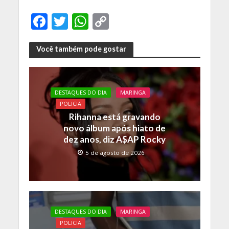
F
T
W
C
ac
w
h
o
e
itt
at
p
Você também pode gostar
b
er
s
y
o
A
Li
DESTAQUES DO DIA
MARINGA
o
p
n
POLICIA
k
p
k
Rihanna está gravando
novo álbum após hiato de
dez anos, diz A$AP Rocky
5 de agosto de 2026
DESTAQUES DO DIA
MARINGA
POLICIA