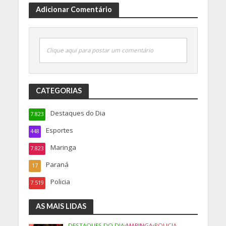
Adicionar Comentário
Clique aqui para postar um comentário
CATEGORIAS
Destaques do Dia
7.823
Esportes
448
Maringa
7.823
Paraná
17
Policia
7.519
AS MAIS LIDAS
DESTAQUES DO DIA
•
MARINGA
•
POLICIA