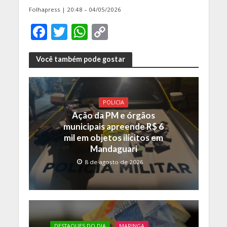
Folhapress | 20:48 – 04/05/2026
F
T
W
C
ac
w
h
o
e
itt
at
p
Você também pode gostar
b
er
s
y
o
A
Li
POLICIA
o
p
n
Ação da PM e órgãos
k
p
k
municipais apreende R$ 6
mil em objetos ilícitos em
Mandaguari
8 de agosto de 2026
DESTAQUES DO DIA
MARINGA