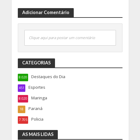
Adicionar Comentário
Clique aqui para postar um comentário
CATEGORIAS
Destaques do Dia
8.020
Esportes
451
Maringa
8.020
Paraná
18
Policia
7.705
AS MAIS LIDAS