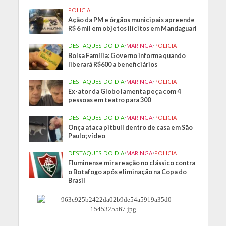
POLICIA
Ação da PM e órgãos municipais apreende
R$ 6 mil em objetos ilícitos em Mandaguari
DESTAQUES DO DIA
•
MARINGA
•
POLICIA
Bolsa Família: Governo informa quando
liberará R$600 a beneficiários
DESTAQUES DO DIA
•
MARINGA
•
POLICIA
Ex-ator da Globo lamenta peça com 4
pessoas em teatro para 300
DESTAQUES DO DIA
•
MARINGA
•
POLICIA
Onça ataca pitbull dentro de casa em São
Paulo; vídeo
DESTAQUES DO DIA
•
MARINGA
•
POLICIA
Fluminense mira reação no clássico contra
o Botafogo após eliminação na Copa do
Brasil