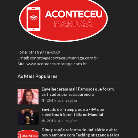
Fone: (44) 99718-XXXX
Email: contato@aconteceumaringa.com.br
Site: www.aconteceumaringa.com.br
As Mais Populares
Envelheceram mal? Famosos que foram
criticados por sua aparência
254 Visualizações
Enviado de Trump pede à FIFA que
substitua Irã por Itália no Mundial
204 Visualizações
Dino propõe reforma do Judiciário e abre
novo embate com Fachin por agenda ética