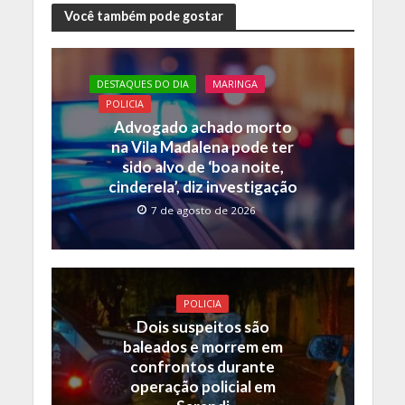
e
itt
at
p
Você também pode gostar
b
er
s
y
o
A
Li
DESTAQUES DO DIA
MARINGA
o
p
n
POLICIA
Advogado achado morto
k
p
k
na Vila Madalena pode ter
sido alvo de ‘boa noite,
cinderela’, diz investigação
7 de agosto de 2026
POLICIA
Dois suspeitos são
baleados e morrem em
confrontos durante
operação policial em