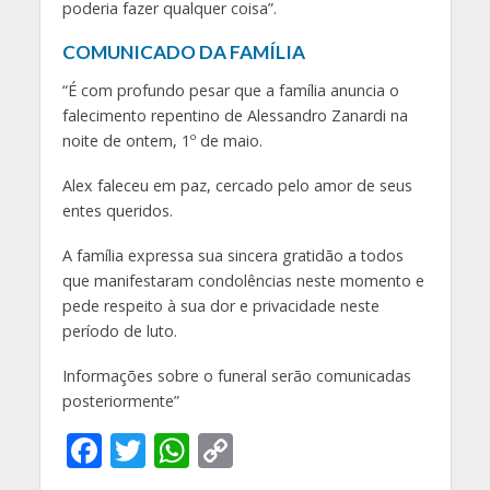
poderia fazer qualquer coisa”.
COMUNICADO DA FAMÍLIA
“É com profundo pesar que a família anuncia o
falecimento repentino de Alessandro Zanardi na
noite de ontem, 1º de maio.
Alex faleceu em paz, cercado pelo amor de seus
entes queridos.
A família expressa sua sincera gratidão a todos
que manifestaram condolências neste momento e
pede respeito à sua dor e privacidade neste
período de luto.
Informações sobre o funeral serão comunicadas
posteriormente”
F
T
W
C
ac
w
h
o