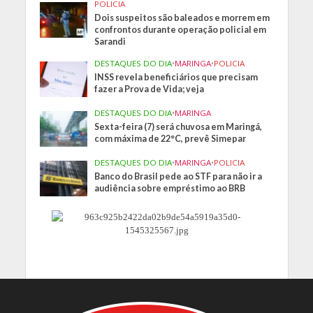
POLICIA
Dois suspeitos são baleados e morrem em
confrontos durante operação policial em
Sarandi
DESTAQUES DO DIA
•
MARINGA
•
POLICIA
INSS revela beneficiários que precisam
fazer a Prova de Vida; veja
DESTAQUES DO DIA
•
MARINGA
Sexta-feira (7) será chuvosa em Maringá,
com máxima de 22°C, prevê Simepar
DESTAQUES DO DIA
•
MARINGA
•
POLICIA
Banco do Brasil pede ao STF para não ir a
audiência sobre empréstimo ao BRB