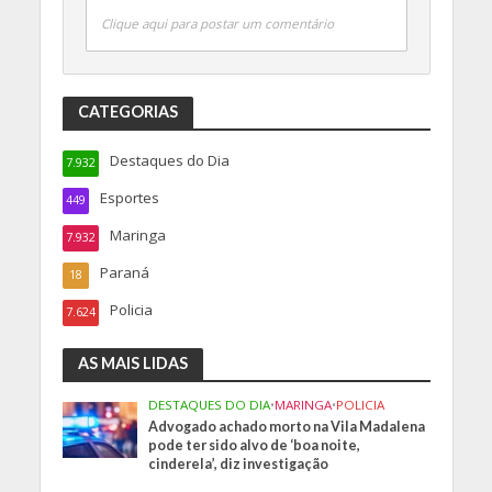
Clique aqui para postar um comentário
CATEGORIAS
Destaques do Dia
7.932
Esportes
449
Maringa
7.932
Paraná
18
Policia
7.624
AS MAIS LIDAS
DESTAQUES DO DIA
•
MARINGA
•
POLICIA
Advogado achado morto na Vila Madalena
pode ter sido alvo de ‘boa noite,
cinderela’, diz investigação