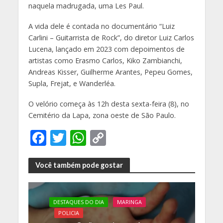
naquela madrugada, uma Les Paul.
A vida dele é contada no documentário “Luiz
Carlini – Guitarrista de Rock”, do diretor Luiz Carlos
Lucena, lançado em 2023 com depoimentos de
artistas como Erasmo Carlos, Kiko Zambianchi,
Andreas Kisser, Guilherme Arantes, Pepeu Gomes,
Supla, Frejat, e Wanderléa.
O velório começa às 12h desta sexta-feira (8), no
Cemitério da Lapa, zona oeste de São Paulo.
F
T
W
C
ac
w
h
o
e
itt
at
p
Você também pode gostar
b
er
s
y
o
A
Li
DESTAQUES DO DIA
MARINGA
o
p
n
POLICIA