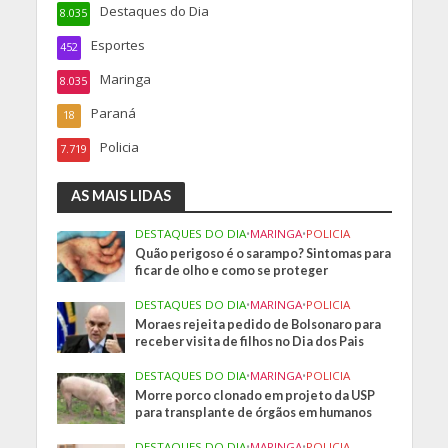
Destaques do Dia
8.035
Esportes
452
Maringa
8.035
Paraná
18
Policia
7.719
AS MAIS LIDAS
DESTAQUES DO DIA
•
MARINGA
•
POLICIA
Quão perigoso é o sarampo? Sintomas para
ficar de olho e como se proteger
DESTAQUES DO DIA
•
MARINGA
•
POLICIA
Moraes rejeita pedido de Bolsonaro para
receber visita de filhos no Dia dos Pais
DESTAQUES DO DIA
•
MARINGA
•
POLICIA
Morre porco clonado em projeto da USP
para transplante de órgãos em humanos
DESTAQUES DO DIA
•
MARINGA
•
POLICIA