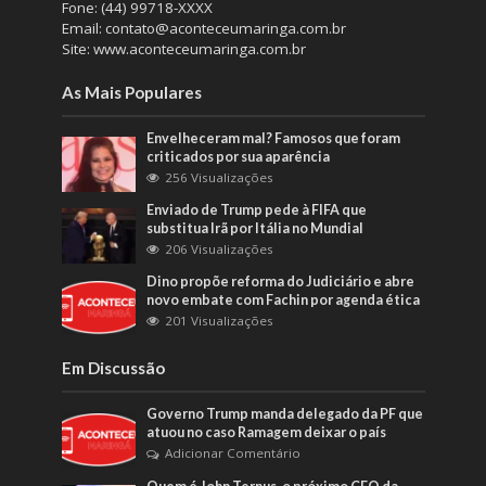
Fone: (44) 99718-XXXX
Email: contato@aconteceumaringa.com.br
Site: www.aconteceumaringa.com.br
As Mais Populares
Envelheceram mal? Famosos que foram
criticados por sua aparência
256 Visualizações
Enviado de Trump pede à FIFA que
substitua Irã por Itália no Mundial
206 Visualizações
Dino propõe reforma do Judiciário e abre
novo embate com Fachin por agenda ética
201 Visualizações
Em Discussão
Governo Trump manda delegado da PF que
atuou no caso Ramagem deixar o país
Adicionar Comentário