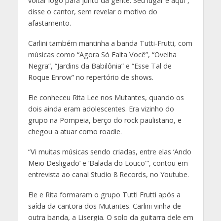
voltar logo para junto da gente. Seu lugar é aqui”,
disse o cantor, sem revelar o motivo do
afastamento.
Carlini também mantinha a banda Tutti-Frutti, com
músicas como “Agora Só Falta Você”, “Ovelha
Negra”, “Jardins da Babilônia” e “Esse Tal de
Roque Enrow” no repertório de shows.
Ele conheceu Rita Lee nos Mutantes, quando os
dois ainda eram adolescentes. Era vizinho do
grupo na Pompeia, berço do rock paulistano, e
chegou a atuar como roadie.
“Vi muitas músicas sendo criadas, entre elas ‘Ando
Meio Desligado’ e ‘Balada do Louco'”, contou em
entrevista ao canal Studio 8 Records, no Youtube.
Ele e Rita formaram o grupo Tutti Frutti após a
saída da cantora dos Mutantes. Carlini vinha de
outra banda, a Lisergia. O solo da guitarra dele em