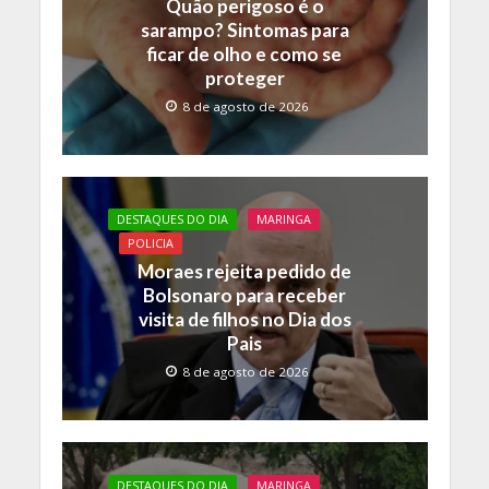
Quão perigoso é o
k
p
k
sarampo? Sintomas para
ficar de olho e como se
proteger
8 de agosto de 2026
DESTAQUES DO DIA
MARINGA
POLICIA
Moraes rejeita pedido de
Bolsonaro para receber
visita de filhos no Dia dos
Pais
8 de agosto de 2026
DESTAQUES DO DIA
MARINGA