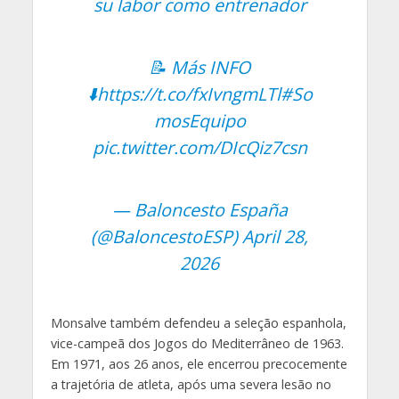
su labor como entrenador
📝 Más INFO
⬇️https://t.co/fxIvngmLTl
#So
mosEquipo
pic.twitter.com/DIcQiz7csn
— Baloncesto España
(@BaloncestoESP)
April 28,
2026
Monsalve também defendeu a seleção espanhola,
vice-campeã dos Jogos do Mediterrâneo de 1963.
Em 1971, aos 26 anos, ele encerrou precocemente
a trajetória de atleta, após uma severa lesão no