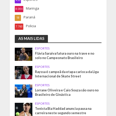
456
Maringa
8.084
Paraná
18
Policia
7.760
AS MAIS LIDAS
ESPORTES
Flávia Saraiva fatura ouro na trave e no
solo no Campeonato Brasileiro
ESPORTES
Rayssa é campeã da etapa carioca da Liga
Internacional de Skate Street
ESPORTES
Lorrane Oliveira e Caio Souza são ouro no
Brasileiro de Ginástica
ESPORTES
Tenista Bia Haddad anuncia pausa na
carreira neste segundo semestre