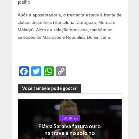
joelho.
Após a aposentadoria, o treinador esteve à frente de
clubes espanhóis (Barcelona, Zaragoza, Múrcia e
Málaga). Além da seleção brasileira, também as
seleções de Marrocos e República Dominicana.
F
T
W
C
ac
w
h
o
e
itt
at
p
Você também pode gostar
b
er
s
y
o
A
Li
o
p
n
ESPORTES
Flávia Saraiva fatura ouro
k
p
k
na trave e no solo no