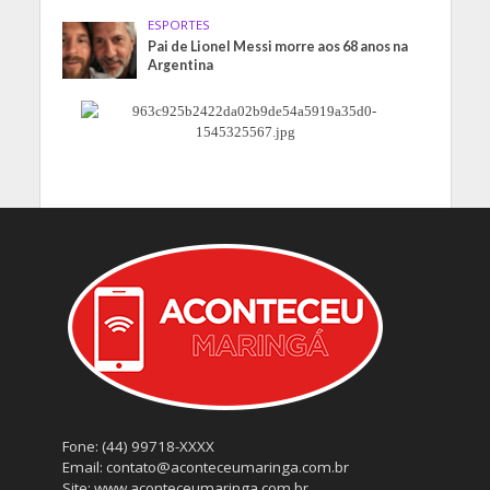
ESPORTES
Pai de Lionel Messi morre aos 68 anos na
Argentina
Fone: (44) 99718-XXXX
Email: contato@aconteceumaringa.com.br
Site: www.aconteceumaringa.com.br