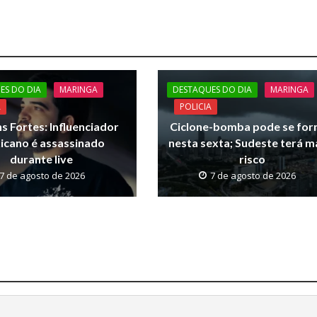
ES DO DIA
MARINGA
DESTAQUES DO DIA
MARINGA
A
POLICIA
s Fortes: Influenciador
Ciclone-bomba pode se for
icano é assassinado
nesta sexta; Sudeste terá m
durante live
risco
7 de agosto de 2026
7 de agosto de 2026