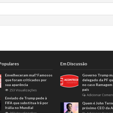
 Populares
Em Discussão
Envelheceram mal? Famosos
Governo Trump m
que foram criticados por
delegado da PF q
sua aparência
no caso Ramagem 
país
253 Visualizações
Adicionar Comen
Enviado de Trump pede à
FIFA que substitua Irã por
Quem é John Ternu
Itália no Mundial
próximo CEO da A
203 Visualizações