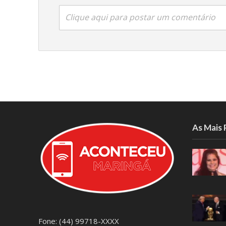
Clique aqui para postar um comentário
As Mais
Fone: (44) 99718-XXXX