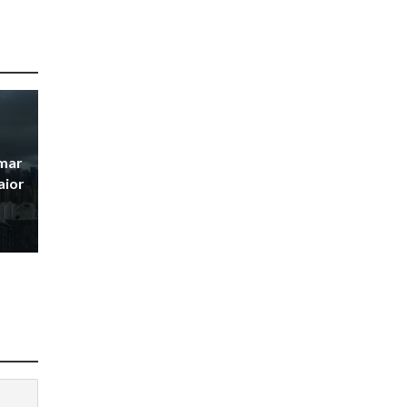
mar
aior