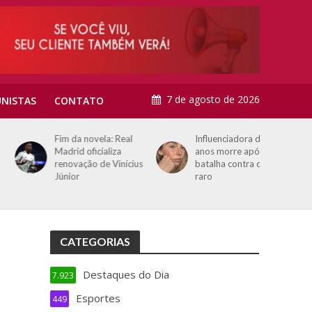
7 de agosto de 2026
NISTAS
CONTATO
Fim da novela: Real
Influenciadora de 26
Madrid oficializa
anos morre após
renovação de Vinícius
batalha contra câncer
Júnior
raro
CATEGORIAS
Destaques do Dia
7.923
Esportes
449