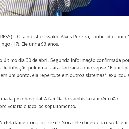
SS) – O sambista Osvaldo Alves Pereira, conhecido como
ngo (17). Ele tinha 93 anos.
o último dia 30 de abril. Segundo informação confirmada po
e de infecção pulmonar caracterizada como sepse. “É um tip
em um ponto, ela repercute em outros sistemas”, explicou 
ormada pelo hospital. A família do sambista também não
re velório e local de sepultamento.
a Portela lamentou a morte de Noca. Ele chegou na escola em