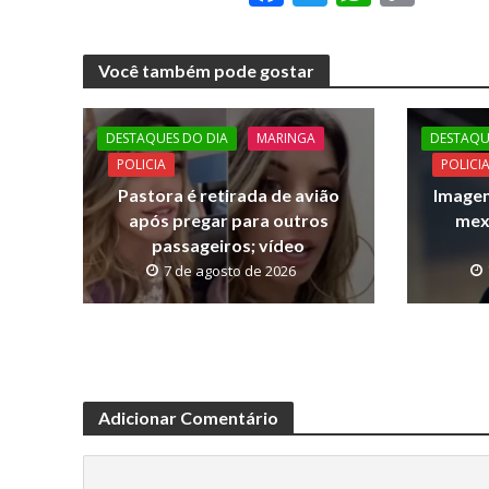
ac
w
h
o
e
itt
at
p
Você também pode gostar
b
er
s
y
o
A
Li
DESTAQUES DO DIA
MARINGA
DESTAQU
o
p
n
POLICIA
POLICI
k
p
k
Pastora é retirada de avião
Imagen
após pregar para outros
mex
passageiros; vídeo
7 de agosto de 2026
Adicionar Comentário