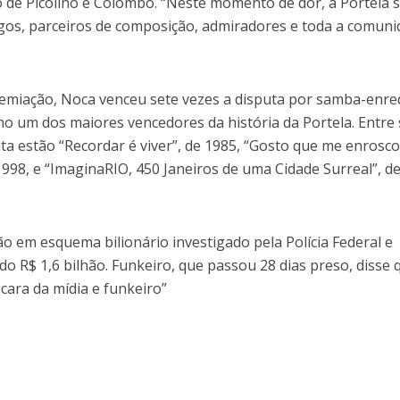
o de Picolino e Colombo. “Neste momento de dor, a Portela 
migos, parceiros de composição, admiradores e toda a comun
remiação, Noca venceu sete vezes a disputa por samba-enre
o um dos maiores vencedores da história da Portela. Entre
a estão “Recordar é viver”, de 1985, “Gosto que me enrosco
 1998, e “ImaginaRIO, 450 Janeiros de uma Cidade Surreal”, d
o em esquema bilionário investigado pela Polícia Federal e
 R$ 1,6 bilhão. Funkeiro, que passou 28 dias preso, disse 
cara da mídia e funkeiro”