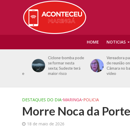
HOME
NOTICIAS
tes:
Ciclone-bomba pode
Vereadora particip
r
se formar nesta
de reunião online d
sexta; Sudeste terá
Câmara no banheir
 durante
maior risco
vídeo
DESTAQUES DO DIA
•
MARINGA
•
POLICIA
Morre Noca da Porte
18 de maio de 2026