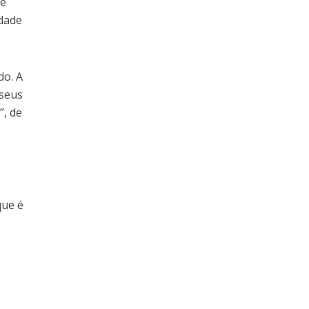
se
idade
do. A
 seus
”, de
e
que é