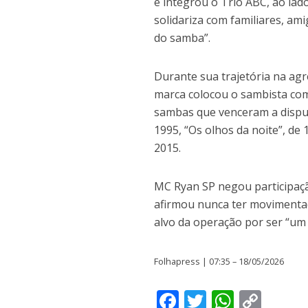
e integrou o Trio ABC, ao lad
solidariza com familiares, a
do samba”.
Durante sua trajetória na ag
marca colocou o sambista com
sambas que venceram a disput
1995, “Os olhos da noite”, de
2015.
MC Ryan SP negou participaçã
afirmou nunca ter movimentado
alvo da operação por ser “um 
Folhapress | 07:35 – 18/05/2026
F
T
W
C