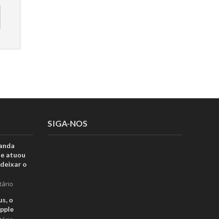
SIGA-NOS
anda
ue atuou
deixar o
tário
s, o
pple