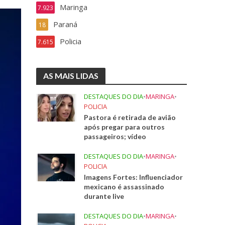
Maringa
7.923
Paraná
18
Policia
7.615
AS MAIS LIDAS
DESTAQUES DO DIA
•
MARINGA
•
POLICIA
Pastora é retirada de avião
após pregar para outros
passageiros; vídeo
DESTAQUES DO DIA
•
MARINGA
•
POLICIA
Imagens Fortes: Influenciador
mexicano é assassinado
durante live
DESTAQUES DO DIA
•
MARINGA
•