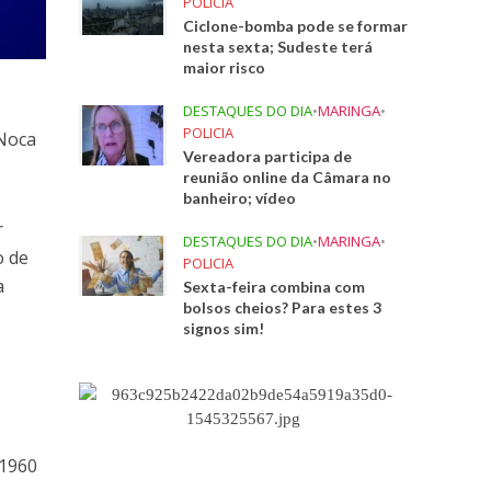
POLICIA
Ciclone-bomba pode se formar
nesta sexta; Sudeste terá
maior risco
DESTAQUES DO DIA
•
MARINGA
•
POLICIA
 Noca
Vereadora participa de
reunião online da Câmara no
banheiro; vídeo
r
DESTAQUES DO DIA
•
MARINGA
•
o de
POLICIA
a
Sexta-feira combina com
bolsos cheios? Para estes 3
signos sim!
 1960