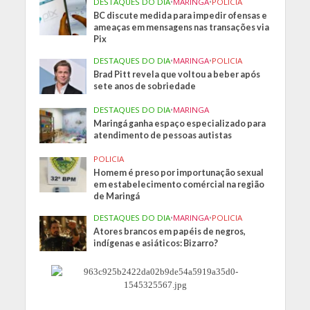
DESTAQUES DO DIA
•
MARINGA
•
POLICIA
BC discute medida para impedir ofensas e
ameaças em mensagens nas transações via
Pix
DESTAQUES DO DIA
•
MARINGA
•
POLICIA
Brad Pitt revela que voltou a beber após
sete anos de sobriedade
DESTAQUES DO DIA
•
MARINGA
Maringá ganha espaço especializado para
atendimento de pessoas autistas
POLICIA
Homem é preso por importunação sexual
em estabelecimento comércial na região
de Maringá
DESTAQUES DO DIA
•
MARINGA
•
POLICIA
Atores brancos em papéis de negros,
indígenas e asiáticos: Bizarro?