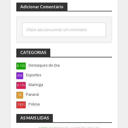
Adicionar Comentário
Clique aqui para postar um comentário
CATEGORIAS
Destaques do Dia
8.155
Esportes
456
Maringa
8.155
Paraná
18
Policia
7.831
AS MAIS LIDAS