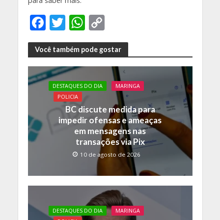
para saber mais.
F
T
W
C
ac
w
h
o
e
itt
at
p
Você também pode gostar
b
er
s
y
o
A
Li
DESTAQUES DO DIA
MARINGA
o
p
n
POLICIA
BC discute medida para
k
p
k
impedir ofensas e ameaças
em mensagens nas
transações via Pix
10 de agosto de 2026
DESTAQUES DO DIA
MARINGA