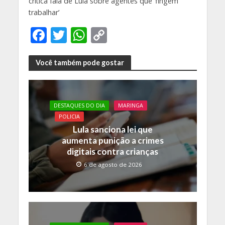
critica fala de Lula sobre agentes que ‘fingem
trabalhar’
F
T
W
C
ac
w
h
o
e
itt
at
p
Você também pode gostar
b
er
s
y
o
A
Li
DESTAQUES DO DIA
MARINGA
o
p
n
POLICIA
k
p
k
Lula sanciona lei que
aumenta punição a crimes
digitais contra crianças
6 de agosto de 2026