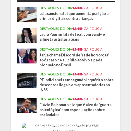
DESTAQUES DO DIA
•
MARINGA
•
POLICIA
Lula sanciona lei que aumenta punição a
crimes digitais contra crianças
DESTAQUES DO DIA
•
MARINGA
•
POLICIA
Laura Pausini fala de feat com Sandy e
alfineta artistas atuais
DESTAQUES DO DIA
•
MARINGA
•
POLICIA
Janja chama Discord de ‘rede horrorosa’
após caso de suicídio ao vivo e pede
bloqueio no Brasil
DESTAQUES DO DIA
•
MARINGA
•
POLICIA
PF indicia seis em segundo inquérito sobre
descontos ilegais em aposentadorias no
INSS
DESTAQUES DO DIA
•
MARINGA
•
POLICIA
Flávio Bolsonaro diz que é alvo de ‘guerra
psicológica’ com especulações sobre
escândalos