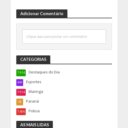
Adicionar Comentário
Clique aqui para postar um comentário
CATEGORIAS
Destaques do Dia
7.914
Esportes
449
Maringa
7.914
Paraná
18
Policia
7.606
AS MAIS LIDAS