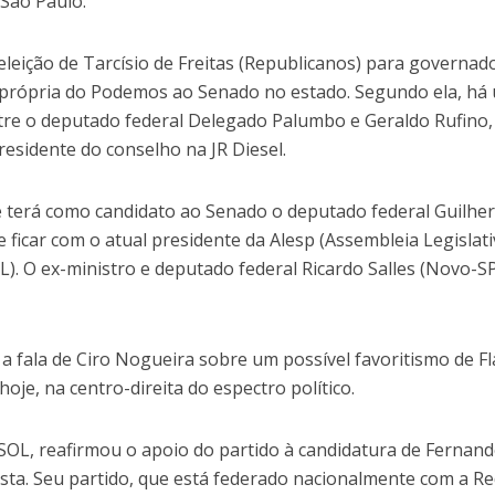
 São Paulo.
leição de Tarcísio de Freitas (Republicanos) para governad
 própria do Podemos ao Senado no estado. Segundo ela, há
ntre o deputado federal Delegado Palumbo e Geraldo Rufino,
esidente do conselho na JR Diesel.
que terá como candidato ao Senado o deputado federal Guilh
e ficar com o atual presidente da Alesp (Assembleia Legislat
L). O ex-ministro e deputado federal Ricardo Salles (Novo-S
 fala de Ciro Nogueira sobre um possível favoritismo de Fl
oje, na centro-direita do espectro político.
PSOL, reafirmou o apoio do partido à candidatura de Fernan
sta. Seu partido, que está federado nacionalmente com a Re