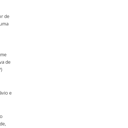
or de
 uma
erme
iva de
P)
ávio e
do
de,