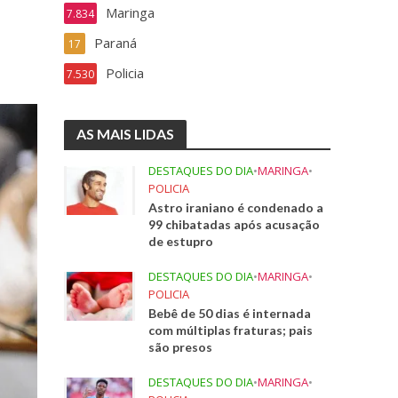
Maringa
7.834
Paraná
17
Policia
7.530
AS MAIS LIDAS
DESTAQUES DO DIA
•
MARINGA
•
POLICIA
Astro iraniano é condenado a
99 chibatadas após acusação
de estupro
DESTAQUES DO DIA
•
MARINGA
•
POLICIA
Bebê de 50 dias é internada
com múltiplas fraturas; pais
são presos
DESTAQUES DO DIA
•
MARINGA
•