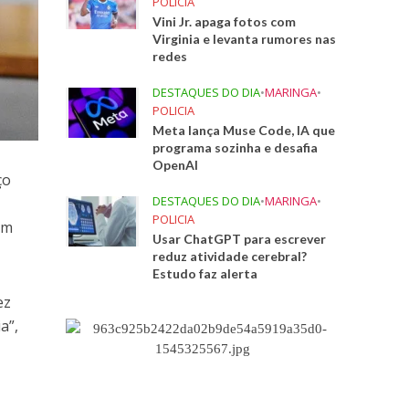
POLICIA
Vini Jr. apaga fotos com
Virginia e levanta rumores nas
redes
DESTAQUES DO DIA
•
MARINGA
•
POLICIA
Meta lança Muse Code, IA que
programa sozinha e desafia
OpenAI
ço
DESTAQUES DO DIA
•
MARINGA
•
POLICIA
em
Usar ChatGPT para escrever
reduz atividade cerebral?
Estudo faz alerta
ez
a”,