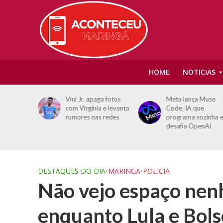
HOME
NOTICIAS
dias é
Vini Jr. apaga fotos
Meta lança Muse
com
com Virginia e levanta
Code, IA que
aturas;
rumores nas redes
programa sozinha 
esos
desafia OpenAI
DESTAQUES DO DIA
•
MARINGA
•
POLICIA
Não vejo espaço nenh
enquanto Lula e Bols