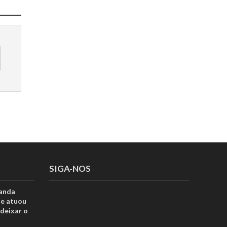
SIGA-NOS
anda
ue atuou
deixar o