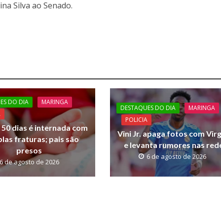
ina Silva ao Senado.
ES DO DIA
MARINGA
DESTAQUES DO DIA
MARINGA
A
POLICIA
 50 dias é internada com
Vini Jr. apaga fotos com Virg
plas fraturas; pais são
e levanta rumores nas red
presos
6 de agosto de 2026
6 de agosto de 2026