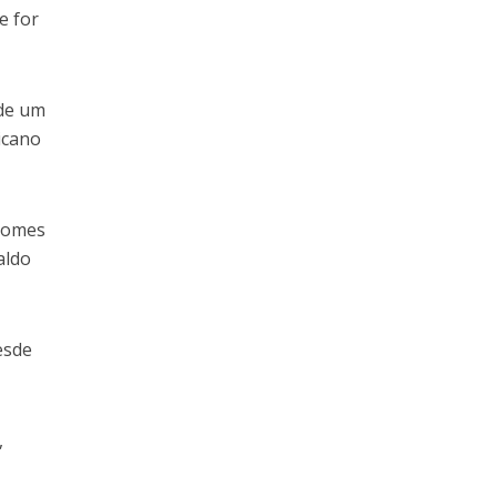
e for
 de um
icano
 nomes
aldo
esde
,