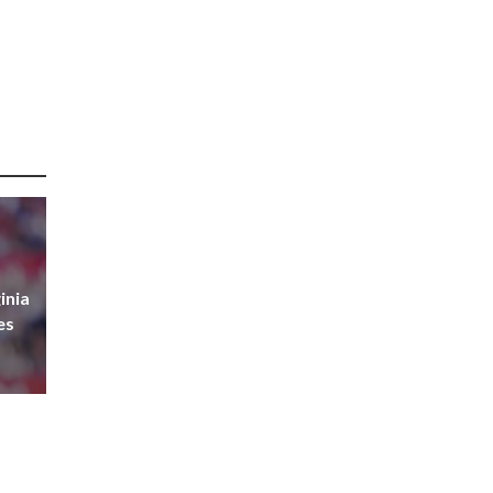
inia
es