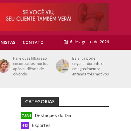
6 de agosto de 2026
NISTAS
CONTATO
Pai e duas filhas são
Balança pode
encontrados mortos
enganar durante o
após audiência de
emagrecimento;
divórcio
entenda três motivos
CATEGORIAS
Destaques do Dia
7.834
Esportes
448