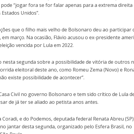
pode “jogar fora se for falar apenas para a extrema direita 
s Estados Unidos”.
ações que o filho mais velho de Bolsonaro deu ao participar
 em março. Na ocasião, Flávio acusou o ex-presidente amer
 eleição vencida por Lula em 2022.
o nesta segunda sobre a possibilidade de vitória de outros
a corrida eleitoral deste ano, como Romeu Zema (Novo) e Ron
ão existe possibilidade de acontecer”.
Casa Civil no governo Bolsonaro e tem sido crítico de Lula d
sar de já ter se aliado ao petista anos antes.
a Coradi, e do Podemos, deputada federal Renata Abreu (SP)
o jantar desta segunda, organizado pelo Esfera Brasil, no