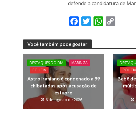
defende a candidatura de Mar
F
T
W
C
ac
w
h
o
e
itt
at
p
Você também pode gostar
b
er
s
y
o
A
Li
DESTAQUES DO DIA
MARINGA
DESTAQU
o
p
n
POLICIA
POLICI
k
p
k
Astro iraniano é condenado a 99
Bebê de
chibatadas após acusação de
múlti
estupro
6 de agosto de 2026