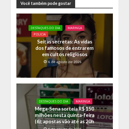
e
itt
at
p
Você também pode gostar
b
er
s
y
o
A
Li
DESTAQUES DO DIA
MARINGA
o
p
n
POLICIA
k
p
k
Seitas secretas: As vidas
dos famosos de entrarem
em cultos religiosos
6 de agosto de 2026
DESTAQUES DO DIA
MARINGA
Mega-Sena sorteia R$ 150
milhões nesta quinta-feira
(6); apostas vão até as 20h
6 de agosto de 2026