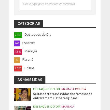
Clique aqui para postar um comentário
CATEGORIAS
Destaques do Dia
7.869
Esportes
449
Maringa
7.869
Paraná
17
Policia
7.565
AS MAIS LIDAS
DESTAQUES DO DIA
•
MARINGA
•
POLICIA
Seitas secretas: As vidas dos famosos de
entrarem em cultos religiosos
DESTAQUES DO DIA
•
MARINGA