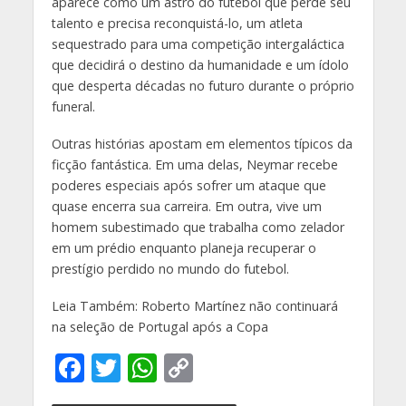
aparece como um astro do futebol que perde seu
talento e precisa reconquistá-lo, um atleta
sequestrado para uma competição intergaláctica
que decidirá o destino da humanidade e um ídolo
que desperta décadas no futuro durante o próprio
funeral.
Outras histórias apostam em elementos típicos da
ficção fantástica. Em uma delas, Neymar recebe
poderes especiais após sofrer um ataque que
quase encerra sua carreira. Em outra, vive um
homem subestimado que trabalha como zelador
em um prédio enquanto planeja recuperar o
prestígio perdido no mundo do futebol.
Leia Também: Roberto Martínez não continuará
na seleção de Portugal após a Copa
F
T
W
C
ac
w
h
o