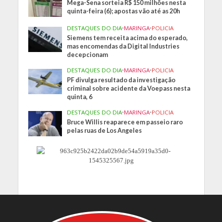
Mega-Sena sorteia R$ 150 milhões nesta
quinta-feira (6); apostas vão até as 20h
DESTAQUES DO DIA
•
MARINGA
•
POLICIA
Siemens tem receita acima do esperado,
mas encomendas da Digital Industries
decepcionam
DESTAQUES DO DIA
•
MARINGA
•
POLICIA
PF divulga resultado da investigação
criminal sobre acidente da Voepass nesta
quinta, 6
DESTAQUES DO DIA
•
MARINGA
•
POLICIA
Bruce Willis reaparece em passeio raro
pelas ruas de Los Angeles