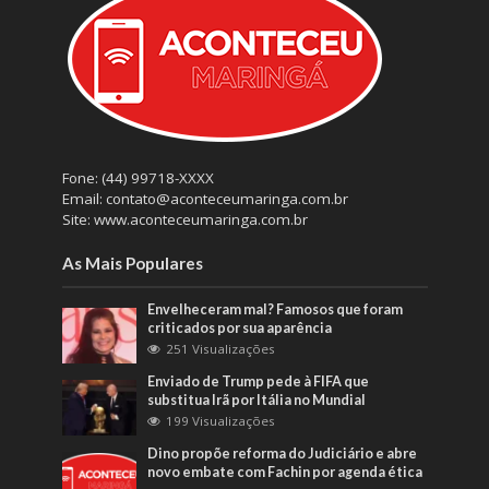
Fone: (44) 99718-XXXX
Email: contato@aconteceumaringa.com.br
Site: www.aconteceumaringa.com.br
As Mais Populares
Envelheceram mal? Famosos que foram
criticados por sua aparência
251 Visualizações
Enviado de Trump pede à FIFA que
substitua Irã por Itália no Mundial
199 Visualizações
Dino propõe reforma do Judiciário e abre
novo embate com Fachin por agenda ética