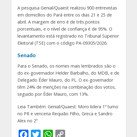
A pesquisa Genial/Quaest realizou 900 entrevistas
em domicílios do Pará entre os dias 21 e 25 de
abril. A margem de erro é de três pontos
porcentuais, e o nível de confiança é de 95%. O
levantamento está registrado no Tribunal Superior
Eleitoral (TSE) com o código PA-09305/2026.
Senado
Para o Senado, os nomes mais lembrados são o
do ex-governador Helder Barbalho, do MDB, e de
Delegado Éder Mauro, do PL. O ex-governador
têm 24% de menções na combinação dos votos,
seguido por Éder Mauro, com 13%.
Leia Também: Genial/Quaest: Moro lidera 1º turno
no PR e venceria Requião Filho, Greca e Sandro
Alex no 2º
F
T
W
C