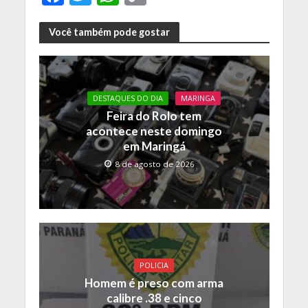
ac
w
h
o
e
itt
at
p
Você também pode gostar
b
er
s
y
o
A
Li
o
p
n
DESTAQUES DO DIA
MARINGA
Feira do Rolo tem
k
p
k
acontece neste domingo
em Maringá
8 de agosto de 2026
POLICIA
Homem é preso com arma
calibre .38 e cinco