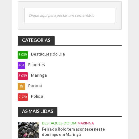
Clique aqui para postar um comentário
CATEGORIAS
Destaques do Dia
8.039
Esportes
454
Maringa
8.039
Paraná
18
Policia
7.720
AS MAIS LIDAS
DESTAQUES DO DIA
•
MARINGA
Feira do Rolo tem acontece neste
domingo em Maringá