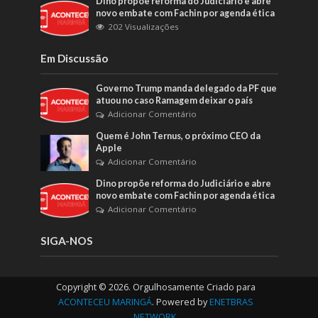
Dino propõe reforma do Judiciário e abre
novo embate com Fachin por agenda ética
202 Visualizações
Em Discussão
Governo Trump manda delegado da PF que
atuou no caso Ramagem deixar o país
Adicionar Comentário
Quem é John Ternus, o próximo CEO da
Apple
Adicionar Comentário
Dino propõe reforma do Judiciário e abre
novo embate com Fachin por agenda ética
Adicionar Comentário
SIGA-NOS
Copyright © 2026. Orgulhosamente Criado para
ACONTECEU MARINGÁ
. Powered by
ENETBRAS
NETWORK
.