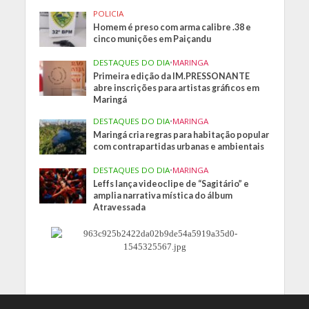
POLICIA
Homem é preso com arma calibre .38 e
cinco munições em Paiçandu
DESTAQUES DO DIA
•
MARINGA
Primeira edição da IM.PRESSONANTE
abre inscrições para artistas gráficos em
Maringá
DESTAQUES DO DIA
•
MARINGA
Maringá cria regras para habitação popular
com contrapartidas urbanas e ambientais
DESTAQUES DO DIA
•
MARINGA
Leffs lança videoclipe de “Sagitário” e
amplia narrativa mística do álbum
Atravessada