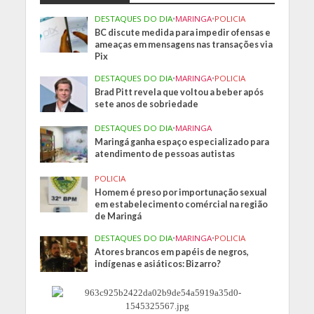
DESTAQUES DO DIA
•
MARINGA
•
POLICIA
BC discute medida para impedir ofensas e
ameaças em mensagens nas transações via
Pix
DESTAQUES DO DIA
•
MARINGA
•
POLICIA
Brad Pitt revela que voltou a beber após
sete anos de sobriedade
DESTAQUES DO DIA
•
MARINGA
Maringá ganha espaço especializado para
atendimento de pessoas autistas
POLICIA
Homem é preso por importunação sexual
em estabelecimento comércial na região
de Maringá
DESTAQUES DO DIA
•
MARINGA
•
POLICIA
Atores brancos em papéis de negros,
indígenas e asiáticos: Bizarro?