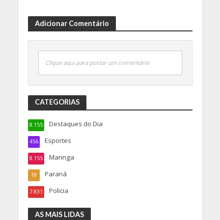
Adicionar Comentário
Clique aqui para postar um comentário
CATEGORIAS
Destaques do Dia
8.155
Esportes
456
Maringa
8.155
Paraná
18
Policia
7.831
AS MAIS LIDAS