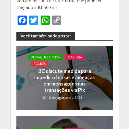
Vorcaro mesada de R$ 300 mil, que pode ter
chegado a R$ 500 mil
F
T
W
C
ac
w
h
o
e
itt
at
p
Você também pode gostar
b
er
s
y
o
A
Li
DESTAQUES DO DIA
MARINGA
o
p
n
POLICIA
BC discute medida para
k
p
k
impedir ofensas e ameaças
em mensagens nas
transações via Pix
10 de agosto de 2026