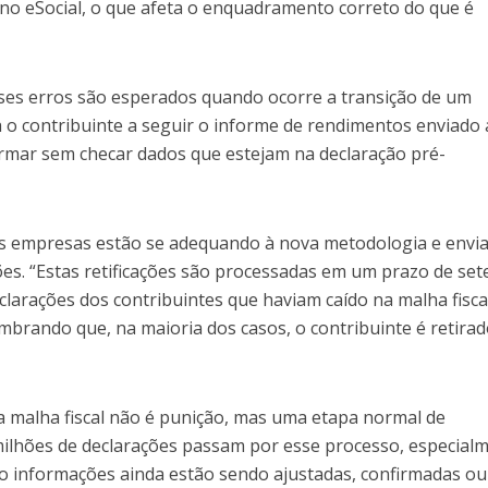
 no eSocial, o que afeta o enquadramento correto do que é
esses erros são esperados quando ocorre a transição de um
a o contribuinte a seguir o informe de rendimentos enviado 
rmar sem checar dados que estejam na declaração pré-
e as empresas estão se adequando à nova metodologia e envi
ões. “Estas retificações são processadas em um prazo de sete
declarações dos contribuintes que haviam caído na malha fisca
lembrando que, na maioria dos casos, o contribuinte é retira
 a malha fiscal não é punição, mas uma etapa normal de
milhões de declarações passam por esse processo, especial
o informações ainda estão sendo ajustadas, confirmadas ou