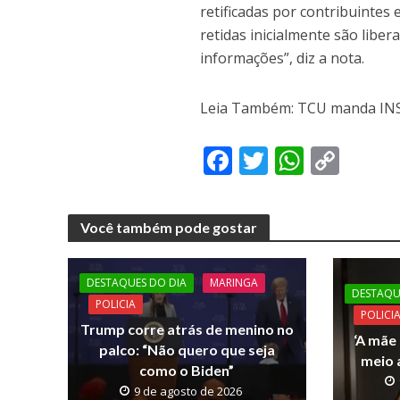
retificadas por contribuintes
retidas inicialmente são libe
informações”, diz a nota.
Leia Também: TCU manda INSS
F
T
W
C
ac
w
h
o
e
itt
at
p
Você também pode gostar
b
er
s
y
o
A
Li
DESTAQUES DO DIA
MARINGA
o
p
n
DESTAQU
POLICIA
POLICI
k
p
k
Trump corre atrás de menino no
‘A mãe 
palco: “Não quero que seja
meio a
como o Biden”
9 de agosto de 2026