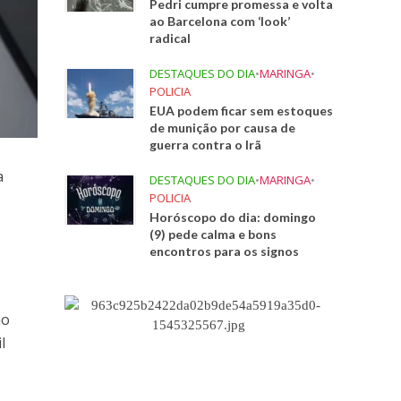
Pedri cumpre promessa e volta
ao Barcelona com ‘look’
radical
DESTAQUES DO DIA
•
MARINGA
•
POLICIA
EUA podem ficar sem estoques
de munição por causa de
guerra contra o Irã
a
DESTAQUES DO DIA
•
MARINGA
•
POLICIA
Horóscopo do dia: domingo
(9) pede calma e bons
encontros para os signos
ao
l