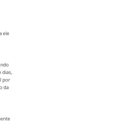
a ele
ando
 dias,
l por
do da
mente