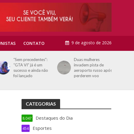
9 de agosto de 2026
NISTAS
CONTATO
“Sem precedentes”:
Duas mulheres
“GTA VI” já é um
invadem pista de
sucesso e ainda não
aeroporto russo após
foi lançado
perderem voo
CATEGORIAS
Destaques do Dia
8.047
Esportes
454