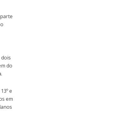
 parte
ao
 dois
gem do
.
 13º e
dos em
lanos