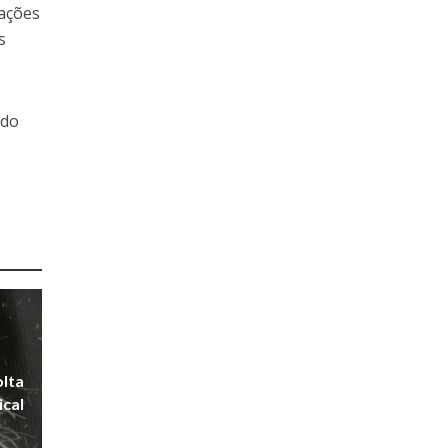
rações
s
ado
olta
ical