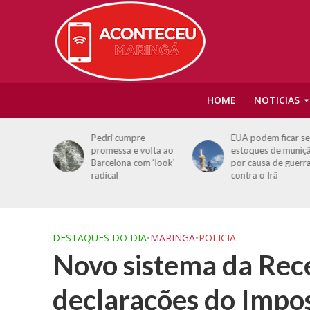
HOME
NOTICIAS
’: Virginia
Pedri cumpre
EUA podem ficar s
io a
promessa e volta ao
estoques de muniç
 Vini Jr.
Barcelona com ‘look’
por causa de guerr
radical
contra o Irã
DESTAQUES DO DIA
•
MARINGA
•
POLICIA
Novo sistema da Rece
declarações do Impo