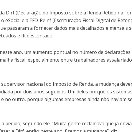
da Dirf (Declaração do Imposto sobre a Renda Retido na Fon
 o eSocial e a EFD-Reinf (Escrituração Fiscal Digital de Reten
 que passaram a fornecer dados mais detalhados e mensais 
tuados e IR descontado.
ou, neste ano, um aumento pontual no número de declarações
alha fiscal, especialmente entre trabalhadores assalariado
 supervisor nacional do Imposto de Renda, a mudança dever
 adiada por dois anos seguidos. Um deles porque os sistema
 e no outro, porque algumas empresas ainda não haviam s
e a pedido, segundo ele. “Muita gente reclamava que já envia
fazer a Dirf, então neste ano, fizemos a mudança”, diz.