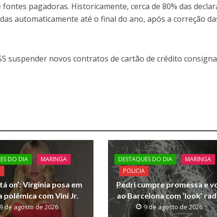
 e fontes pagadoras. Historicamente, cerca de 80% das decla
radas automaticamente até o final do ano, após a correção da
 suspender novos contratos de cartão de crédito consign
ES DO DIA
MARINGA
DESTAQUES DO DIA
MARINGA
A
POLICIA
tá on’: Virginia posa em
Pedri cumpre promessa e v
 polêmica com Vini Jr.
ao Barcelona com ‘look’ rad
9 de agosto de 2026
9 de agosto de 2026