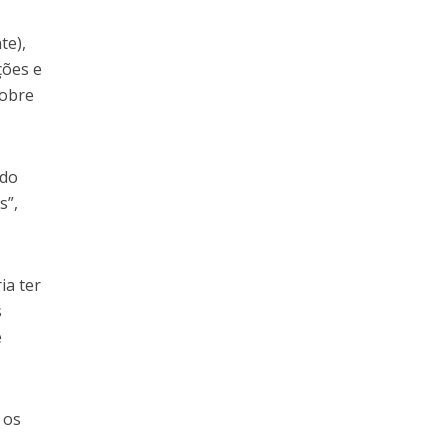
te),
ções e
sobre
 do
s”,
ia ter
s
e
 os