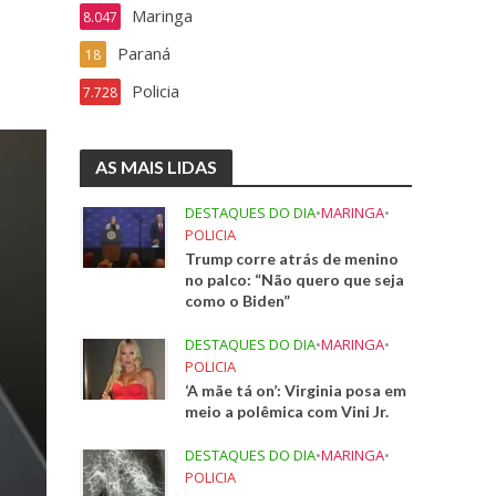
Maringa
8.047
Paraná
18
Policia
7.728
AS MAIS LIDAS
DESTAQUES DO DIA
•
MARINGA
•
POLICIA
Trump corre atrás de menino
no palco: “Não quero que seja
como o Biden”
DESTAQUES DO DIA
•
MARINGA
•
POLICIA
‘A mãe tá on’: Virginia posa em
meio a polêmica com Vini Jr.
DESTAQUES DO DIA
•
MARINGA
•
POLICIA