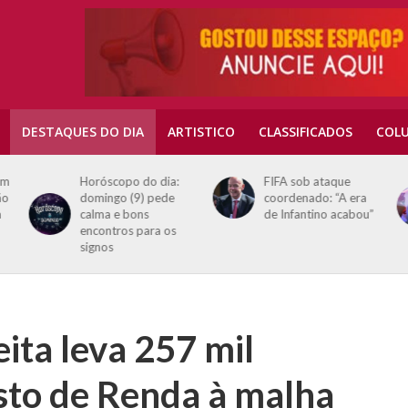
DESTAQUES DO DIA
ARTISTICO
CLASSIFICADOS
COLU
em
Horóscopo do dia:
FIFA sob ataque
ão
domingo (9) pede
coordenado: “A era
a
calma e bons
de Infantino acabou”
encontros para os
signos
ita leva 257 mil
sto de Renda à malha