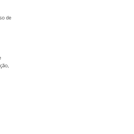
so de
e
ção,