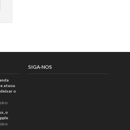
SIGA-NOS
anda
ue atuou
deixar o
tário
s, o
pple
tário