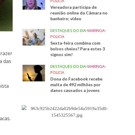
POLICIA
Vereadora participa de
reunião online da Câmara no
banheiro; vídeo
DESTAQUES DO DIA
•
MARINGA
•
POLICIA
Sexta-feira combina com
bolsos cheios? Para estes 3
trazer
signos sim!
a das
DESTAQUES DO DIA
•
MARINGA
•
POLICIA
Dona do Facebook recebe
multa de 492 milhões por
ista
danos causados a jovens
acas.