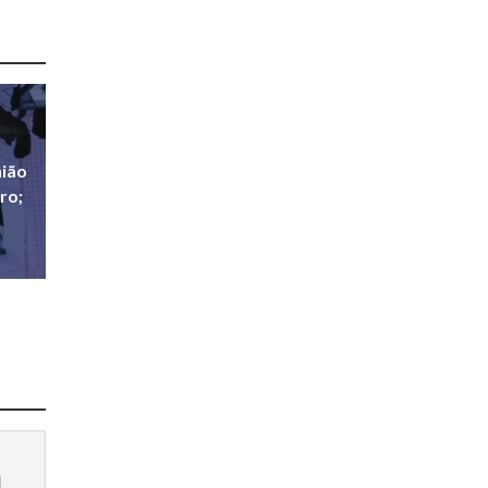
nião
ro;