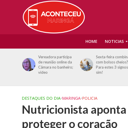
HOME
NOTICIAS
mba pode
Vereadora participa
Sexta-feira combin
esta
de reunião online da
com bolsos cheios?
ste terá
Câmara no banheiro;
Para estes 3 signos
vídeo
sim!
DESTAQUES DO DIA
•
MARINGA
•
POLICIA
Nutricionista aponta
proteger o coração