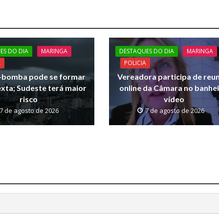
ES DO DIA
MARINGA
DESTAQUES DO DIA
MARINGA
A
POLICIA
e-bomba pode se formar
Vereadora participa de reu
exta; Sudeste terá maior
online da Câmara no banhei
risco
vídeo
7 de agosto de 2026
7 de agosto de 2026