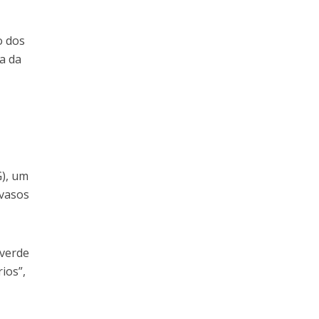
o dos
a da
G), um
 vasos
 verde
ios”,