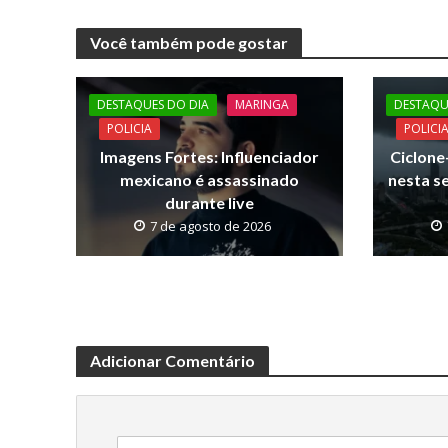
e
itt
at
p
Você também pode gostar
b
er
s
y
o
A
Li
DESTAQUES DO DIA
MARINGA
DESTAQU
o
p
n
POLICIA
POLICI
k
p
k
Imagens Fortes: Influenciador
Ciclon
mexicano é assassinado
nesta s
durante live
7 de agosto de 2026
Adicionar Comentário