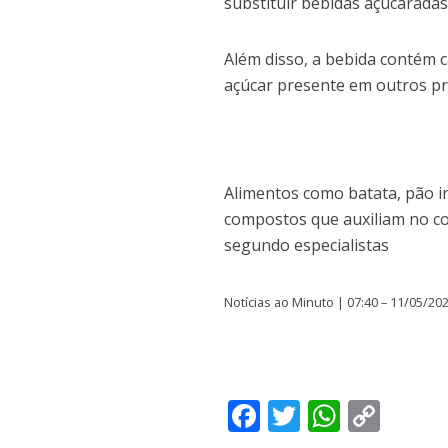
substituir bebidas açucaradas
Além disso, a bebida contém 
açúcar presente em outros pr
Alimentos como batata, pão in
compostos que auxiliam no co
segundo especialistas
Notícias ao Minuto | 07:40 – 11/05/20
F
T
W
C
ac
w
h
o