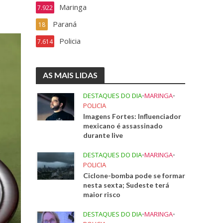
Maringa
7.922
Paraná
18
Policia
7.614
AS MAIS LIDAS
DESTAQUES DO DIA
•
MARINGA
•
POLICIA
Imagens Fortes: Influenciador
mexicano é assassinado
durante live
DESTAQUES DO DIA
•
MARINGA
•
POLICIA
Ciclone-bomba pode se formar
nesta sexta; Sudeste terá
maior risco
DESTAQUES DO DIA
•
MARINGA
•