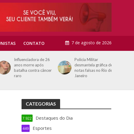
7 de agosto de 2026
NISTAS
CONTATO
Influenciadora de 26
Polícia Militar
anos morre após
desmantela gráfica de
batalha contra câncer
notas falsas no Rio de
raro
Janeiro
CATEGORIAS
Destaques do Dia
7.922
Esportes
449