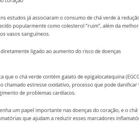
ao coração
ns estudos já associaram o consumo de chá verde à reduçã
hecido popularmente como colesterol “ruim”, além da melhor
dos vasos sanguíneos.
á diretamente ligado ao aumento do risco de doenças
ca que o chá verde contém galato de epigalocatequina (EGC
 o chamado estresse oxidativo, processo que pode danificar
gimento de problemas cardíacos.
enha um papel importante nas doenças do coração, e o chá
amatórias que ajudam a reduzir esses marcadores inflamatór