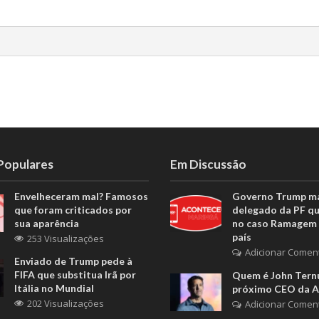
 Populares
Em Discussão
Envelheceram mal? Famosos
Governo Trump m
que foram criticados por
delegado da PF q
sua aparência
no caso Ramagem 
país
253 Visualizações
Adicionar Comen
Enviado de Trump pede à
FIFA que substitua Irã por
Quem é John Ternu
Itália no Mundial
próximo CEO da A
202 Visualizações
Adicionar Comen