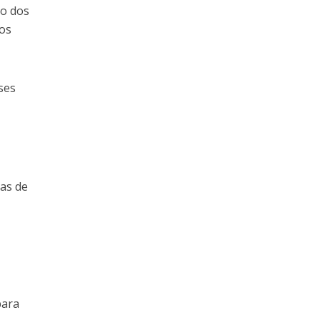
ão dos
nos
ses
ras de
para