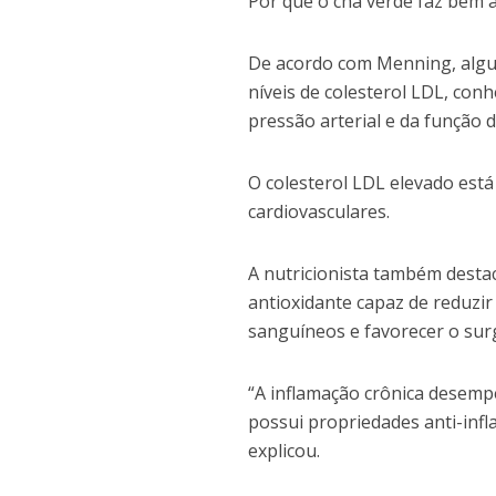
Por que o chá verde faz bem 
De acordo com Menning, algu
níveis de colesterol LDL, con
pressão arterial e da função 
O colesterol LDL elevado est
cardiovasculares.
A nutricionista também desta
antioxidante capaz de reduzir
sanguíneos e favorecer o sur
“A inflamação crônica desemp
possui propriedades anti-infl
explicou.