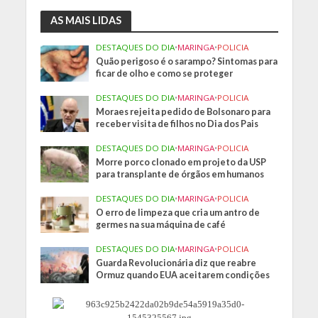
AS MAIS LIDAS
DESTAQUES DO DIA
•
MARINGA
•
POLICIA
Quão perigoso é o sarampo? Sintomas para
ficar de olho e como se proteger
DESTAQUES DO DIA
•
MARINGA
•
POLICIA
Moraes rejeita pedido de Bolsonaro para
receber visita de filhos no Dia dos Pais
DESTAQUES DO DIA
•
MARINGA
•
POLICIA
Morre porco clonado em projeto da USP
para transplante de órgãos em humanos
DESTAQUES DO DIA
•
MARINGA
•
POLICIA
O erro de limpeza que cria um antro de
germes na sua máquina de café
DESTAQUES DO DIA
•
MARINGA
•
POLICIA
Guarda Revolucionária diz que reabre
Ormuz quando EUA aceitarem condições