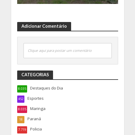
Adicionar Comentário
Clique aqui para postar um comentário
CATEGORIAS
Destaques do Dia
8.035
Esportes
452
Maringa
8.035
Paraná
18
Policia
7.719