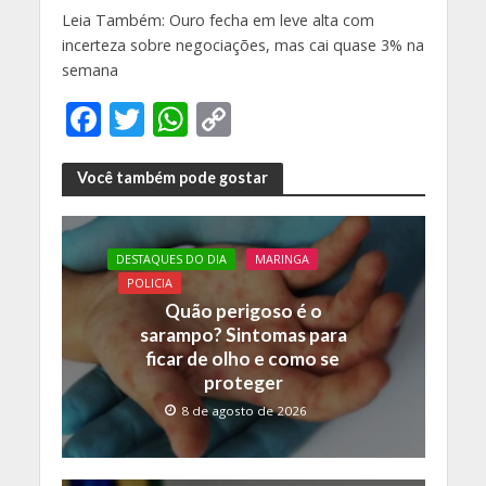
Leia Também: Ouro fecha em leve alta com
incerteza sobre negociações, mas cai quase 3% na
semana
F
T
W
C
ac
w
h
o
e
itt
at
p
Você também pode gostar
b
er
s
y
o
A
Li
DESTAQUES DO DIA
MARINGA
o
p
n
POLICIA
Quão perigoso é o
k
p
k
sarampo? Sintomas para
ficar de olho e como se
proteger
8 de agosto de 2026