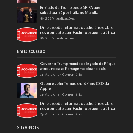
Enviado de Trump pede à FIFA que
substitua Irã por Itália no Mundial
206 Visualizações
Dino propõe reforma do Judiciário e abre
novo embate com Fachin por agenda ética
201 Visualizações
Em Discussão
Governo Trump manda delegado da PF que
atuou no caso Ramagem deixar o país
Adicionar Comentário
Quem é John Ternus, o próximo CEO da
Apple
Adicionar Comentário
Dino propõe reforma do Judiciário e abre
novo embate com Fachin por agenda ética
Adicionar Comentário
SIGA-NOS