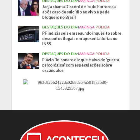
DESTAQUES DO DIA
•
MARINGA
•
POLICIA
Janja chama Discord de ‘rede horrorosa’
após caso de suicídio ao vivo e pede
bloqueio no Brasil
DESTAQUES DO DIA
•
MARINGA
•
POLICIA
PF indicia seis em segundo inquérito sobre
descontos ilegais em aposentadorias no
INSS
DESTAQUES DO DIA
•
MARINGA
•
POLICIA
Flávio Bolsonaro diz que é alvo de ‘guerra
psicológica’ com especulações sobre
escândalos