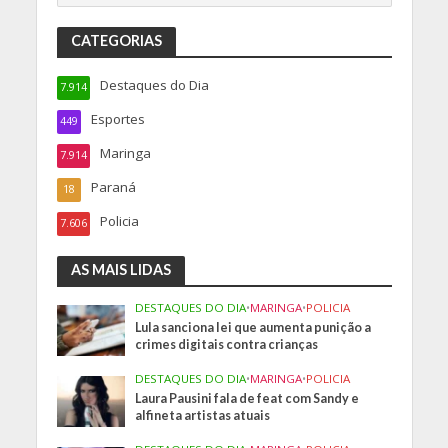
CATEGORIAS
Destaques do Dia
7.914
Esportes
449
Maringa
7.914
Paraná
18
Policia
7.606
AS MAIS LIDAS
DESTAQUES DO DIA
•
MARINGA
•
POLICIA
Lula sanciona lei que aumenta punição a
crimes digitais contra crianças
DESTAQUES DO DIA
•
MARINGA
•
POLICIA
Laura Pausini fala de feat com Sandy e
alfineta artistas atuais