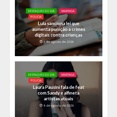
o
A
Li
DESTAQUES DO DIA
MARINGA
o
p
n
POLICIA
k
p
k
Lula sanciona lei que
aumenta punição a crimes
digitais contra crianças
6 de agosto de 2026
DESTAQUES DO DIA
MARINGA
POLICIA
Laura Pausini fala de feat
com Sandy e alfineta
artistas atuais
6 de agosto de 2026