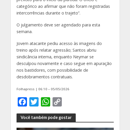
categórico ao afirmar que não foram registradas
intercorrências durante o trajeto”.
O julgamento deve ser agendado para esta
semana.
Jovem atacante pediu acesso às imagens do
treino após relatar agressão; Santos abriu
sindicância interna, enquanto Neymar se
desculpou novamente e caso segue em apuração
nos bastidores, com possibilidade de
desdobramentos contratuais.
Folhapress | 06:10 – 05/05/2026
F
T
W
C
ac
w
h
o
e
itt
at
p
Você também pode gostar
b
er
s
y