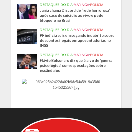
DESTAQUES DO DIA
•
MARINGA
•
POLICIA
Janja chama Discord de ‘rede horrorosa’
após caso de suicídio ao vivo e pede
bloqueio no Brasil
DESTAQUES DO DIA
•
MARINGA
•
POLICIA
PF indicia seis em segundo inquérito sobre
descontos ilegais em aposentadorias no
INSS
DESTAQUES DO DIA
•
MARINGA
•
POLICIA
Flávio Bolsonaro diz que é alvo de ‘guerra
psicológica’ com especulações sobre
escândalos