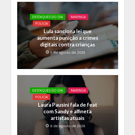
b
er
s
y
o
A
Li
DESTAQUES DO DIA
MARINGA
o
p
n
POLICIA
k
p
k
Lula sanciona lei que
aumenta punição a crimes
digitais contra crianças
6 de agosto de 2026
DESTAQUES DO DIA
MARINGA
POLICIA
Laura Pausini fala de feat
com Sandy e alfineta
artistas atuais
6 de agosto de 2026