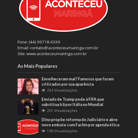
Fone: (44) 99718-XXXX
Email: contato@aconteceumaringa.com.br
Site: www.aconteceumaringa.com.br
As Mais Populares
Envelheceram mal? Famosos que foram
criticados por sua aparência
253 Visualizações
Enviado de Trump pede à FIFA que
substitua Irã por Itália no Mundial
201 Visualizações
Dino propõe reforma do Judiciário e abre
novo embate com Fachin por agenda ética
198 Visualizações