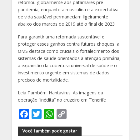
retornou globalmente aos patamares pré-
pandemia, enquanto a masculina e a expectativa
de vida saudável permaneciam ligeiramente
abaixo dos marcos de 2019 até o final de 2023
Para garantir uma retomada sustentável e
proteger esses ganhos contra futuros choques, a
OMS destaca como cruciais o fortalecimento dos
sistemas de saúde orientados à atenção primária,
a expansão da cobertura universal de saúde e o
investimento urgente em sistemas de dados
precisos de mortalidade.
Leia Também: Hantavírus: As imagens da
operação “inédita” no cruzeiro em Tenerife
F
T
W
C
ac
w
h
o
e
itt
at
p
Você também pode gostar