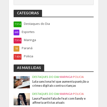
CATEGORIAS
Destaques do Dia
7.914
Esportes
449
Maringa
7.914
Paraná
18
Policia
7.606
AS MAIS LIDAS
DESTAQUES DO DIA
•
MARINGA
•
POLICIA
Lula sanciona lei que aumenta punição a
crimes digitais contra crianças
DESTAQUES DO DIA
•
MARINGA
•
POLICIA
Laura Pausini fala de feat com Sandy e
alfineta artistas atuais