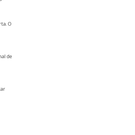
rta. O
nal de
car