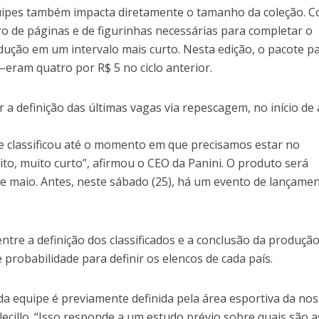
ipes também impacta diretamente o tamanho da coleção. 
o de páginas e de figurinhas necessárias para completar o
dução em um intervalo mais curto. Nesta edição, o pacote p
 –eram quatro por R$ 5 no ciclo anterior.
r a definição das últimas vagas via repescagem, no início de a
se classificou até o momento em que precisamos estar no
o, muito curto”, afirmou o CEO da Panini. O produto será
 de maio. Antes, neste sábado (25), há um evento de lançame
ntre a definição dos classificados e a conclusão da produção
 probabilidade para definir os elencos de cada país.
da equipe é previamente definida pela área esportiva da no
lecillo. “Isso responde a um estudo prévio sobre quais são a