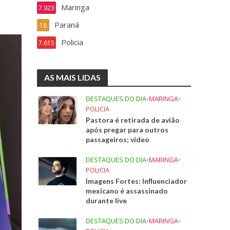
Maringa
7.923
Paraná
18
Policia
7.615
AS MAIS LIDAS
DESTAQUES DO DIA
•
MARINGA
•
POLICIA
Pastora é retirada de avião
após pregar para outros
passageiros; vídeo
DESTAQUES DO DIA
•
MARINGA
•
POLICIA
Imagens Fortes: Influenciador
mexicano é assassinado
durante live
DESTAQUES DO DIA
•
MARINGA
•