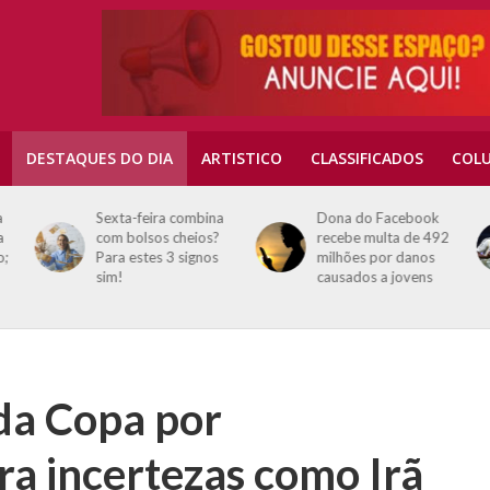
DESTAQUES DO DIA
ARTISTICO
CLASSIFICADOS
COLU
a
Sexta-feira combina
Dona do Facebook
a
com bolsos cheios?
recebe multa de 492
o;
Para estes 3 signos
milhões por danos
sim!
causados a jovens
da Copa por
ra incertezas como Irã