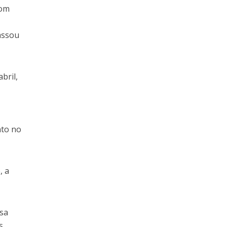
Com
assou
bril,
nto no
, a
ssa
s