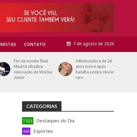
7 de agosto de 2026
NISTAS
CONTATO
Fim da novela: Real
Influenciadora de 26
Madrid oficializa
anos morre após
renovação de Vinícius
batalha contra câncer
Júnior
raro
CATEGORIAS
Destaques do Dia
7.923
Esportes
449