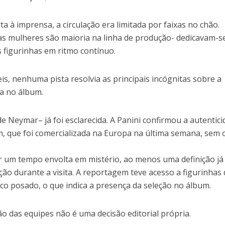
ta à imprensa, a circulação era limitada por faixas no chão.
as mulheres são maioria na linha de produção- dedicavam-s
s figurinhas em ritmo contínuo.
s, nenhuma pista resolvia as principais incógnitas sobre a
da no álbum.
de Neymar– já foi esclarecida. A Panini confirmou a autentic
, que foi comercializada na Europa na última semana, sem 
or um tempo envolta em mistério, ao menos uma definição já
ão durante a visita. A reportagem teve acesso a figurinhas
nco posado, o que indica a presença da seleção no álbum.
o das equipes não é uma decisão editorial própria.