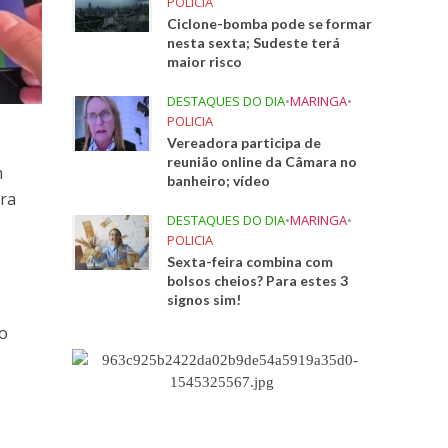
POLICIA
Ciclone-bomba pode se formar
nesta sexta; Sudeste terá
maior risco
DESTAQUES DO DIA
•
MARINGA
•
POLICIA
Vereadora participa de
reunião online da Câmara no
m
banheiro; vídeo
era
DESTAQUES DO DIA
•
MARINGA
•
POLICIA
Sexta-feira combina com
bolsos cheios? Para estes 3
signos sim!
 o