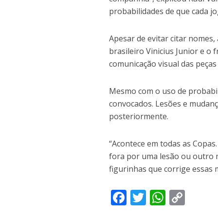
probabilidades de que cada j
Apesar de evitar citar nomes,
brasileiro Vinicius Junior e 
comunicação visual das peças
Mesmo com o uso de probabili
convocados. Lesões e mudança
posteriormente.
“Acontece em todas as Copas. 
fora por uma lesão ou outro m
figurinhas que corrige essas
F
T
W
C
ac
w
h
o