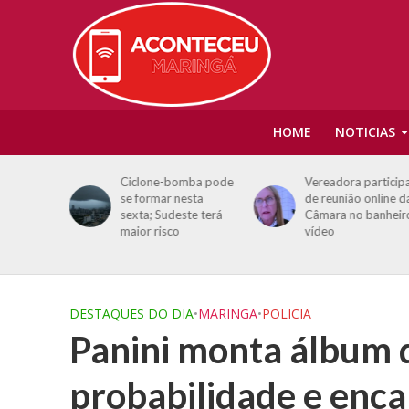
HOME
NOTICIAS
tes:
Ciclone-bomba pode
Vereadora particip
r
se formar nesta
de reunião online d
sexta; Sudeste terá
Câmara no banheir
 durante
maior risco
vídeo
DESTAQUES DO DIA
•
MARINGA
•
POLICIA
Panini monta álbum 
probabilidade e enca