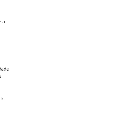
e a
idade
o
 do