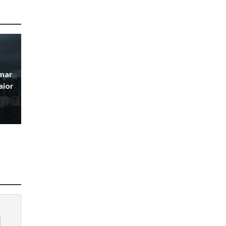
mar
aior