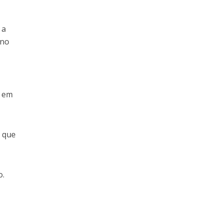
 a
 no
, em
s que
o.