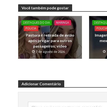
e
itt
at
p
Você também pode gostar
b
er
s
y
o
A
Li
DESTAQUES DO DIA
MARINGA
DESTAQU
o
p
n
POLICIA
POLICI
k
p
k
Pastora é retirada de avião
Imagen
após pregar para outros
mex
passageiros; vídeo
7 de agosto de 2026
Adicionar Comentário