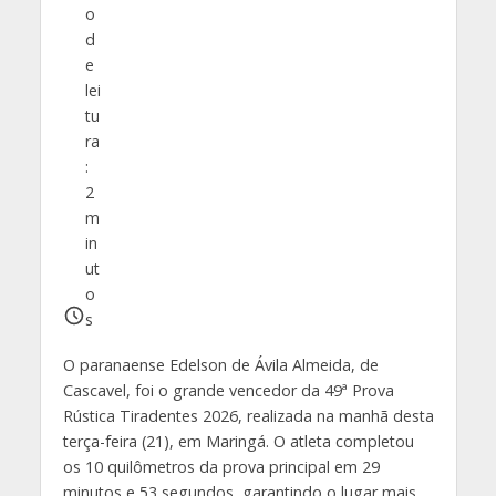
o
d
e
lei
tu
ra
:
2
m
in
ut
o
s
O paranaense Edelson de Ávila Almeida, de
Cascavel, foi o grande vencedor da 49ª Prova
Rústica Tiradentes 2026, realizada na manhã desta
terça-feira (21), em Maringá. O atleta completou
os 10 quilômetros da prova principal em 29
minutos e 53 segundos, garantindo o lugar mais