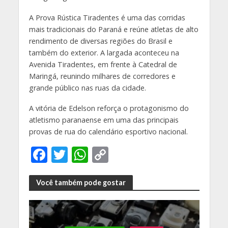
A Prova Rústica Tiradentes é uma das corridas
mais tradicionais do Paraná e reúne atletas de alto
rendimento de diversas regiões do Brasil e
também do exterior. A largada aconteceu na
Avenida Tiradentes, em frente à Catedral de
Maringá, reunindo milhares de corredores e
grande público nas ruas da cidade.
A vitória de Edelson reforça o protagonismo do
atletismo paranaense em uma das principais
provas de rua do calendário esportivo nacional.
F
T
W
C
ac
w
h
o
e
itt
at
p
Você também pode gostar
b
er
s
y
o
A
Li