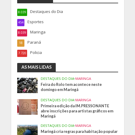
Destaques do Dia
8.039
Esportes
454
Maringa
8.039
Paraná
18
Policia
7.720
AS MAIS LIDAS
DESTAQUES DO DIA
•
MARINGA
Feira do Rolo tem acontece neste
domingo em Maringá
DESTAQUES DO DIA
•
MARINGA
Primeira edição da IM.PRESSONANTE
abre inscrições para artistas gráficos em
Maringá
DESTAQUES DO DIA
•
MARINGA
Maringá cria regras para habitação popular