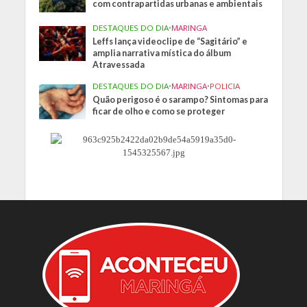
com contrapartidas urbanas e ambientais
DESTAQUES DO DIA
•
MARINGA
Leffs lança videoclipe de “Sagitário” e
amplia narrativa mística do álbum
Atravessada
DESTAQUES DO DIA
•
MARINGA
•
POLICIA
Quão perigoso é o sarampo? Sintomas para
ficar de olho e como se proteger