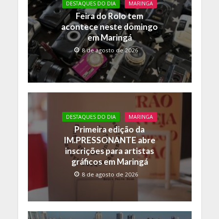
o
p
n
DESTAQUES DO DIA
MARINGA
Feira do Rolo tem
k
p
k
acontece neste domingo
em Maringá
8 de agosto de 2026
DESTAQUES DO DIA
MARINGA
Primeira edição da
IM.PRESSONANTE abre
inscrições para artistas
gráficos em Maringá
8 de agosto de 2026