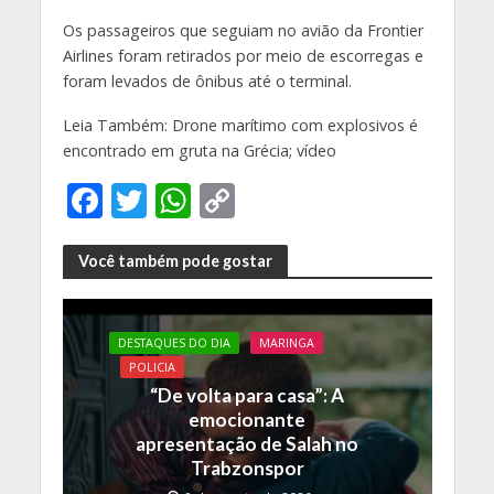
Os passageiros que seguiam no avião da Frontier
Airlines foram retirados por meio de escorregas e
foram levados de ônibus até o terminal.
Leia Também: Drone marítimo com explosivos é
encontrado em gruta na Grécia; vídeo
F
T
W
C
ac
w
h
o
e
itt
at
p
Você também pode gostar
b
er
s
y
o
A
Li
DESTAQUES DO DIA
MARINGA
o
p
n
POLICIA
“De volta para casa”: A
k
p
k
emocionante
apresentação de Salah no
Trabzonspor