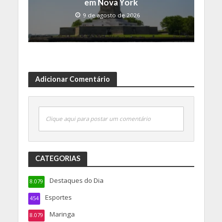
em Nova York
9 de agosto de 2026
Adicionar Comentário
Clique aqui para postar um comentário
CATEGORIAS
Destaques do Dia
8.079
Esportes
454
Maringa
8.079