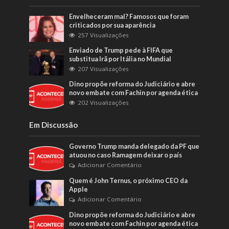
Envelheceram mal? Famosos que foram
criticados por sua aparência
257 Visualizações
Enviado de Trump pede à FIFA que
substitua Irã por Itália no Mundial
207 Visualizações
Dino propõe reforma do Judiciário e abre
novo embate com Fachin por agenda ética
202 Visualizações
Em Discussão
Governo Trump manda delegado da PF que
atuou no caso Ramagem deixar o país
Adicionar Comentário
Quem é John Ternus, o próximo CEO da
Apple
Adicionar Comentário
Dino propõe reforma do Judiciário e abre
novo embate com Fachin por agenda ética