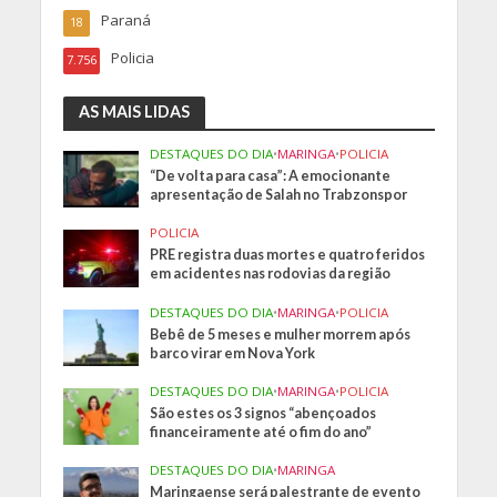
Paraná
18
Policia
7.756
AS MAIS LIDAS
DESTAQUES DO DIA
•
MARINGA
•
POLICIA
“De volta para casa”: A emocionante
apresentação de Salah no Trabzonspor
POLICIA
PRE registra duas mortes e quatro feridos
em acidentes nas rodovias da região
DESTAQUES DO DIA
•
MARINGA
•
POLICIA
Bebê de 5 meses e mulher morrem após
barco virar em Nova York
DESTAQUES DO DIA
•
MARINGA
•
POLICIA
São estes os 3 signos “abençoados
financeiramente até o fim do ano”
DESTAQUES DO DIA
•
MARINGA
Maringaense será palestrante de evento