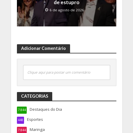
de estupro
6 de agosto de 2026
Adicionar Comentário
Clique aqui para postar um comentário
CATEGORIAS
Destaques do Dia
7.844
Esportes
448
Maringa
7.844