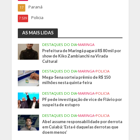
Paraná
17
Policia
7.539
AS MAIS LIDAS
DESTAQUES DO DIA
•
MARINGA
Prefeitura de Maringá pagará R$ 80 mil por
show de Kiko Zambianchi na Virada
Cultural
DESTAQUES DO DIA
•
MARINGA
•
POLICIA
Mega-Sena sorteia prêmio de R$ 150
milhões nesta quinta-feira
DESTAQUES DO DIA
•
MARINGA
•
POLICIA
PF pede investigação de vice de Flávio por
suspeita de estupro
DESTAQUES DO DIA
•
MARINGA
•
POLICIA
Abel assume responsabilidade por derrota
em Cuiabá: ‘Esta é daquelas derrotas que
doem menos’