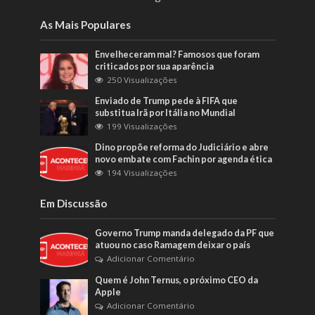
As Mais Populares
Envelheceram mal? Famosos que foram
criticados por sua aparência
250 Visualizações
Enviado de Trump pede à FIFA que
substitua Irã por Itália no Mundial
199 Visualizações
Dino propõe reforma do Judiciário e abre
novo embate com Fachin por agenda ética
194 Visualizações
Em Discussão
Governo Trump manda delegado da PF que
atuou no caso Ramagem deixar o país
Adicionar Comentário
Quem é John Ternus, o próximo CEO da
Apple
Adicionar Comentário