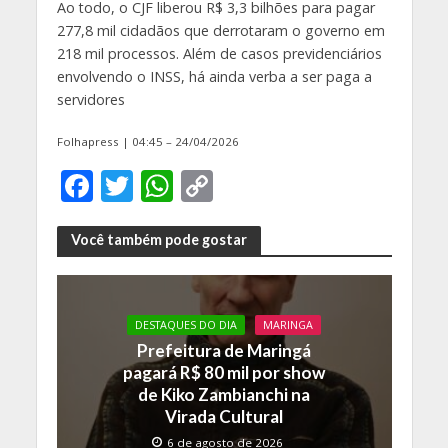
Ao todo, o CJF liberou R$ 3,3 bilhões para pagar
277,8 mil cidadãos que derrotaram o governo em
218 mil processos. Além de casos previdenciários
envolvendo o INSS, há ainda verba a ser paga a
servidores
Folhapress | 04:45 – 24/04/2026
F
T
W
C
ac
w
h
o
e
itt
at
p
Você também pode gostar
b
er
s
y
o
A
Li
DESTAQUES DO DIA
MARINGA
o
p
n
Prefeitura de Maringá
k
p
k
pagará R$ 80 mil por show
de Kiko Zambianchi na
Virada Cultural
6 de agosto de 2026