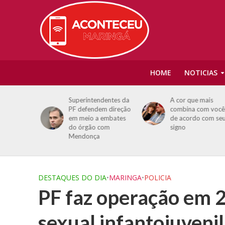
HOME
NOTICIAS
a Record
Superintendentes da
A cor que mais
ro durante
PF defendem direção
combina com você,
vivo e
em meio a embates
de acordo com seu
egas
do órgão com
signo
Mendonça
DESTAQUES DO DIA
•
MARINGA
•
POLICIA
PF faz operação em 2
sexual infantojuvenil