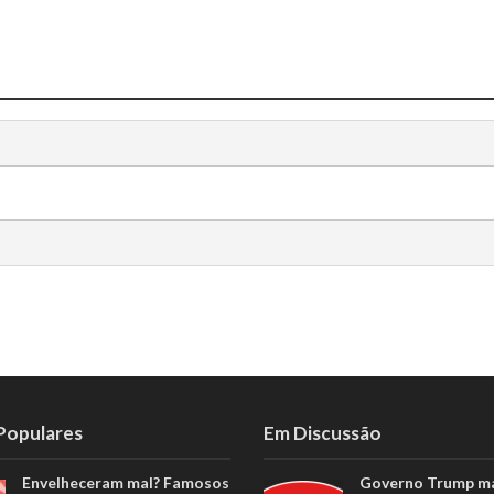
 Populares
Em Discussão
Envelheceram mal? Famosos
Governo Trump m