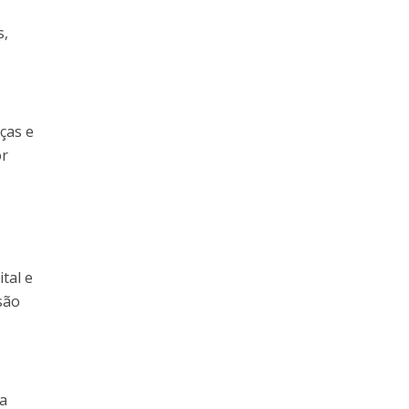
s,
ças e
or
r
tal e
são
ia