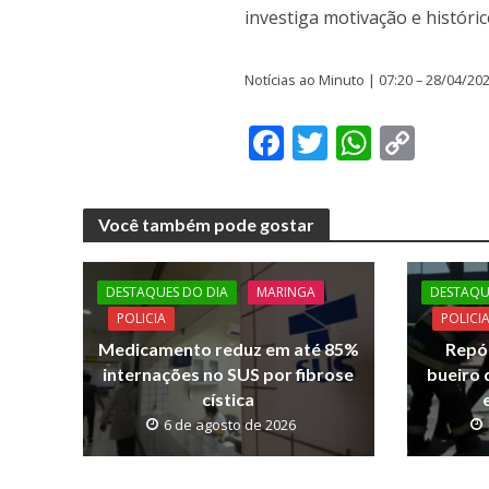
investiga motivação e históric
Notícias ao Minuto | 07:20 – 28/04/20
F
T
W
C
ac
w
h
o
e
itt
at
p
Você também pode gostar
b
er
s
y
o
A
Li
DESTAQUES DO DIA
MARINGA
DESTAQU
o
p
n
POLICIA
POLICI
k
p
k
Medicamento reduz em até 85%
Repór
internações no SUS por fibrose
bueiro 
cística
6 de agosto de 2026