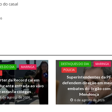
o do casal
26
DESTAQUES DO DIA
MARINGA
ES DO DIA
MARINGA
POLICIA
A
Superintendentes da PF
ter da Record cai em
defendem direção em meio
durante entrada ao vivo
embates do órgão com
e assusta colegas
Mendonça
6 de agosto de 2026
6 de agosto de 2026