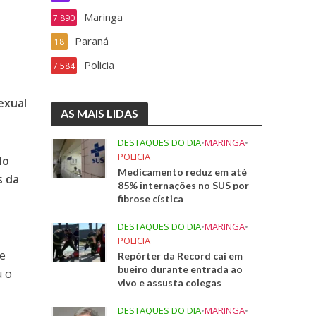
Maringa
7.890
Paraná
18
Policia
7.584
exual
AS MAIS LIDAS
DESTAQUES DO DIA
•
MARINGA
•
POLICIA
No
Medicamento reduz em até
s da
85% internações no SUS por
fibrose cística
DESTAQUES DO DIA
•
MARINGA
•
,
POLICIA
de
Repórter da Record cai em
bueiro durante entrada ao
u o
vivo e assusta colegas
DESTAQUES DO DIA
•
MARINGA
•