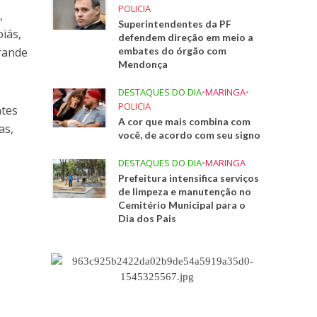
POLICIA
,
Superintendentes da PF
oiás,
defendem direção em meio a
Grande
embates do órgão com
Mendonça
DESTAQUES DO DIA
•
MARINGA
•
POLICIA
ntes
A cor que mais combina com
as,
você, de acordo com seu signo
DESTAQUES DO DIA
•
MARINGA
Prefeitura intensifica serviços
de limpeza e manutenção no
Cemitério Municipal para o
Dia dos Pais