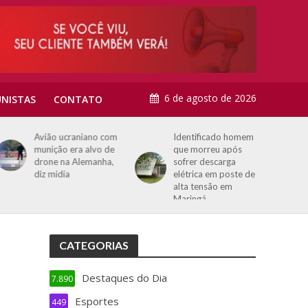
6 de agosto de 2026
NISTAS
CONTATO
Avião ucraniano com
Identificado homem
munição era alvo de
que morreu após
drone na Alemanha,
sofrer descarga
diz mídia
elétrica em poste de
alta tensão em
Maringá
CATEGORIAS
Destaques do Dia
7.890
Esportes
449