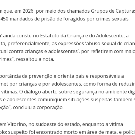
 que, em 2026, por meio dos chamados Grupos de Captura
50 mandados de prisão de foragidos por crimes sexuais.
 ainda conste no Estatuto da Criança e do Adolescente, a
a, preferencialmente, as expressões ‘abuso sexual de crian
xual contra crianças e adolescentes’, por refletirem com mai
rimes”, ressaltou a nota.
importância da prevenção e orienta pais e responsáveis a
et por crianças e por adolescentes, como forma de reduzi
s vítimas. O diálogo aberto sobre segurança no ambiente digi
as e adolescentes comuniquem situações suspeitas também 
ção”, concluiu a corporação.
em Vitorino, no sudoeste do estado, enquanto a vítima
o; suspeito foi encontrado morto em área de mata, e políc