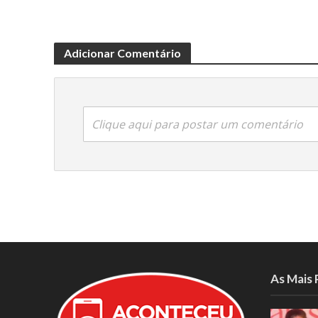
Adicionar Comentário
Clique aqui para postar um comentário
As Mais