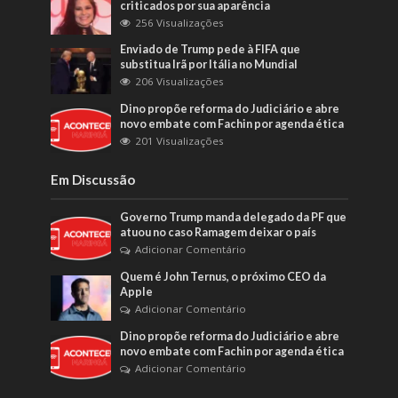
criticados por sua aparência
256 Visualizações
Enviado de Trump pede à FIFA que
substitua Irã por Itália no Mundial
206 Visualizações
Dino propõe reforma do Judiciário e abre
novo embate com Fachin por agenda ética
201 Visualizações
Em Discussão
Governo Trump manda delegado da PF que
atuou no caso Ramagem deixar o país
Adicionar Comentário
Quem é John Ternus, o próximo CEO da
Apple
Adicionar Comentário
Dino propõe reforma do Judiciário e abre
novo embate com Fachin por agenda ética
Adicionar Comentário