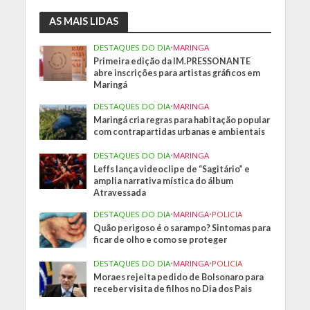
AS MAIS LIDAS
DESTAQUES DO DIA
•
MARINGA
Primeira edição da IM.PRESSONANTE
abre inscrições para artistas gráficos em
Maringá
DESTAQUES DO DIA
•
MARINGA
Maringá cria regras para habitação popular
com contrapartidas urbanas e ambientais
DESTAQUES DO DIA
•
MARINGA
Leffs lança videoclipe de “Sagitário” e
amplia narrativa mística do álbum
Atravessada
DESTAQUES DO DIA
•
MARINGA
•
POLICIA
Quão perigoso é o sarampo? Sintomas para
ficar de olho e como se proteger
DESTAQUES DO DIA
•
MARINGA
•
POLICIA
Moraes rejeita pedido de Bolsonaro para
receber visita de filhos no Dia dos Pais