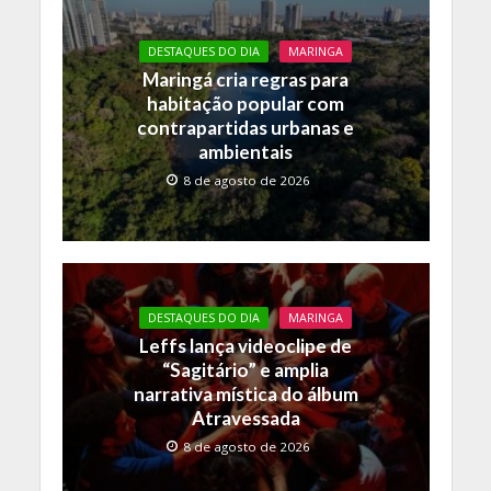
DESTAQUES DO DIA
MARINGA
Maringá cria regras para
habitação popular com
contrapartidas urbanas e
ambientais
8 de agosto de 2026
DESTAQUES DO DIA
MARINGA
Leffs lança videoclipe de
“Sagitário” e amplia
narrativa mística do álbum
Atravessada
8 de agosto de 2026