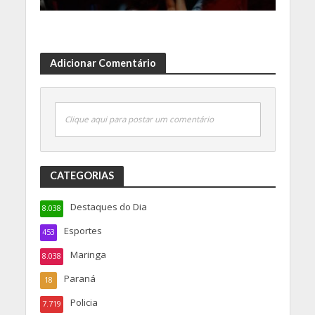
Adicionar Comentário
Clique aqui para postar um comentário
CATEGORIAS
Destaques do Dia
8.038
Esportes
453
Maringa
8.038
Paraná
18
Policia
7.719