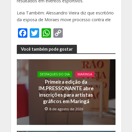
resultados em eventos esportivos.
Leia Também: Alessandro Vieira diz que escritório
da esposa de Moraes move processo contra ele
F
T
W
C
ac
w
h
o
e
itt
at
p
Você também pode gostar
b
er
s
y
o
A
Li
DESTAQUES DO DIA
MARINGA
o
p
n
Primeira edição da
k
p
k
IM.PRESSONANTE abre
inscrições para artistas
gráficos em Maringá
8 de agosto de 2026