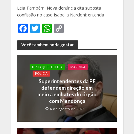
Leia Também: Nova denúncia cita suposta
confissão no caso Isabella Nardoni; entenda
F
T
W
C
ac
w
h
o
e
itt
at
p
Você também pode gostar
b
er
s
y
o
A
Li
DESTAQUES DO DIA
MARINGA
o
p
n
POLICIA
Superintendentes da PF
k
p
k
defendem direção em
meio a embates do órgão
com Mendonça
6 de agosto de 2026