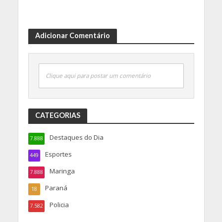
Adicionar Comentário
Clique aqui para postar um comentário
CATEGORIAS
Destaques do Dia
7.888
Esportes
449
Maringa
7.888
Paraná
18
Policia
7.582