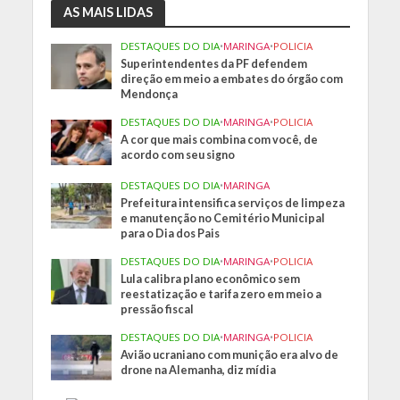
AS MAIS LIDAS
DESTAQUES DO DIA
•
MARINGA
•
POLICIA
Superintendentes da PF defendem
direção em meio a embates do órgão com
Mendonça
DESTAQUES DO DIA
•
MARINGA
•
POLICIA
A cor que mais combina com você, de
acordo com seu signo
DESTAQUES DO DIA
•
MARINGA
Prefeitura intensifica serviços de limpeza
e manutenção no Cemitério Municipal
para o Dia dos Pais
DESTAQUES DO DIA
•
MARINGA
•
POLICIA
Lula calibra plano econômico sem
reestatização e tarifa zero em meio a
pressão fiscal
DESTAQUES DO DIA
•
MARINGA
•
POLICIA
Avião ucraniano com munição era alvo de
drone na Alemanha, diz mídia