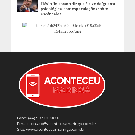
Flávio Bolsonaro diz que é alvo de ‘guerra
psicológica’ com especulações sobre
escândalos
Fone: (44) 99718-XXXX
Email: contato@aconteceumaringa.com.br
Site: www.aconteceumaringa.com.br