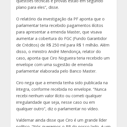
questões técnicas e provas estão em segundo
plano para eles”, disse.
O relatório da investigação da PF aponta que o
parlamentar teria recebido pagamentos ilícitos
para apresentar a emenda Master, que visava
aumentar a cobertura do FGC (Fundo Garantidor
de Créditos) de R$ 250 mil para R$ 1 milhão. Além
disso, o ministro André Mendonça, relator do
caso, aponta que Ciro Nogueira teria recebido um
envelope com uma sugestão de emenda
parlamentar elaborada pelo Banco Master.
Ciro nega que a emenda tenha sido publicada na
íntegra, conforme recebida no envelope. “Nunca
recebi nenhum valor ilícito ou cometi qualquer
irregularidade que seja, nesse caso ou em
qualquer outro”, diz o parlamentar no vídeo.
Valdemar ainda disse que Ciro é um grande líder
político. “Nós queremos o PP do nosso lado, é um