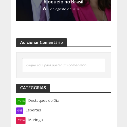
bloqueio no Brasil
6 de agosto de 2026
Adicionar Comentário
Clique aqui para postar um comentário
CATEGORIAS
Destaques do Dia
7.914
Esportes
449
Maringa
7.914