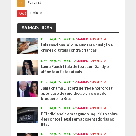
Paraná
18
Policia
7.606
AS MAIS LIDAS
DESTAQUES DO DIA
•
MARINGA
•
POLICIA
Lula sanciona lei que aumenta punição a
crimes digitais contra crianças
DESTAQUES DO DIA
•
MARINGA
•
POLICIA
Laura Pausini fala de feat com Sandy e
alfineta artistas atuais
DESTAQUES DO DIA
•
MARINGA
•
POLICIA
Janja chama Discord de ‘rede horrorosa’
após caso de suicídio ao vivo e pede
bloqueio no Brasil
DESTAQUES DO DIA
•
MARINGA
•
POLICIA
PF indicia seis em segundo inquérito sobre
descontos ilegais em aposentadorias no
INSS
DESTAQUES DO DIA
•
MARINGA
•
POLICIA