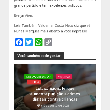
grande partido e tem excelentes políticos.
Evelyn Aires
Leia Também: Valdemar Costa Neto diz que vê
Nunes Marques mais aberto a voto impresso
F
T
W
C
ac
w
h
o
e
itt
at
p
Você também pode gostar
b
er
s
y
o
A
Li
DESTAQUES DO DIA
MARINGA
o
p
n
POLICIA
k
p
k
Lula sanciona lei que
aumenta punição a crimes
digitais contra crianças
6 de agosto de 2026