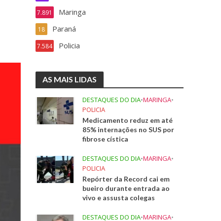
Maringa
7.891
Paraná
18
Policia
7.584
AS MAIS LIDAS
DESTAQUES DO DIA
•
MARINGA
•
POLICIA
Medicamento reduz em até
85% internações no SUS por
fibrose cística
DESTAQUES DO DIA
•
MARINGA
•
POLICIA
Repórter da Record cai em
bueiro durante entrada ao
vivo e assusta colegas
DESTAQUES DO DIA
•
MARINGA
•