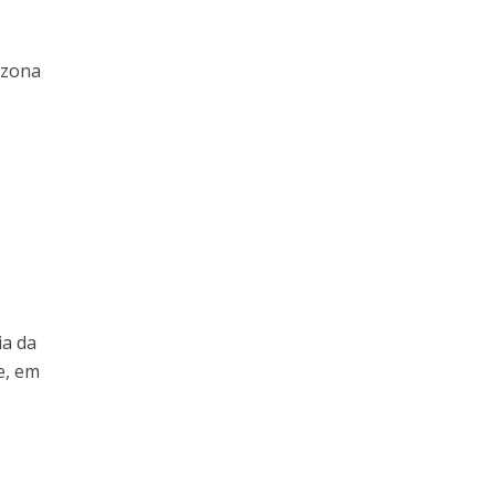
 zona
ia da
e, em