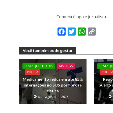
Comunicóloga e jornalista.
F
T
W
C
ac
w
h
o
e
itt
at
p
Você também pode gostar
b
er
s
y
o
A
Li
DESTAQUES DO DIA
MARINGA
DESTAQU
o
p
n
POLICIA
POLICI
k
p
k
Medicamento reduz em até 85%
Repór
internações no SUS por fibrose
bueiro 
cística
6 de agosto de 2026