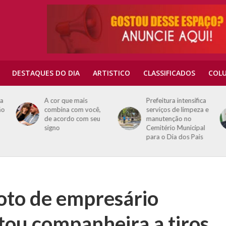
DESTAQUES DO DIA
ARTISTICO
CLASSIFICADOS
COLU
da
A cor que mais
Prefeitura intensifica
ão
combina com você,
serviços de limpeza e
de acordo com seu
manutenção no
signo
Cemitério Municipal
para o Dia dos Pais
 foto de empresário
ou companheira a tiros