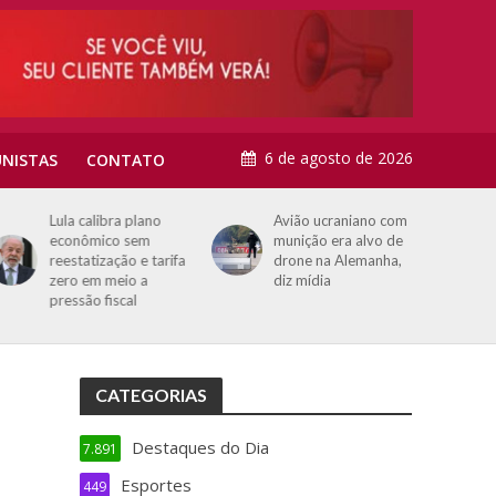
6 de agosto de 2026
NISTAS
CONTATO
Lula calibra plano
Avião ucraniano com
econômico sem
munição era alvo de
reestatização e tarifa
drone na Alemanha,
zero em meio a
diz mídia
pressão fiscal
CATEGORIAS
Destaques do Dia
7.891
Esportes
449