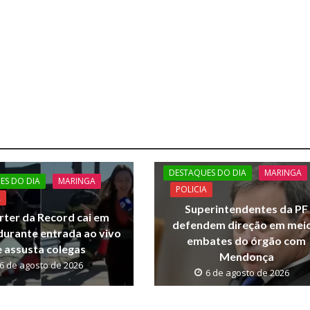
DESTAQUES DO DIA
MARINGA
ES DO DIA
MARINGA
POLICIA
A
Superintendentes da PF
ter da Record cai em
defendem direção em meio
durante entrada ao vivo
embates do órgão com
e assusta colegas
Mendonça
6 de agosto de 2026
6 de agosto de 2026