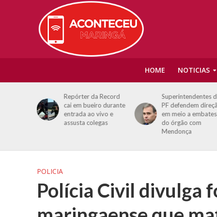
HOME
NOTICIAS
o reduz
Repórter da Record
Superintendentes 
cai em bueiro durante
PF defendem direç
 no SUS
entrada ao vivo e
em meio a embates
cística
assusta colegas
do órgão com
Mendonça
POLICIA
Polícia Civil divulga
maringaense que mat