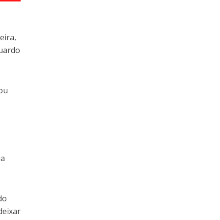
eira,
duardo
xou
ia
do
deixar