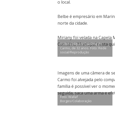
o local.
Belbe é empresário em Marin
norte da cidade.
Miriany foi velada na Capela 
Cemitério Municipal nesta qui
A vítima Miriany Caroline do
Carmo, de 32 anos. Foto: Rede
social/Reprodução
Imagens de uma câmera de se
Carmo foi alvejada pelo comp
família é possível ver o mom
seguida, saca uma arma e efet
Foto: Wallaf
Borges/Colaboração