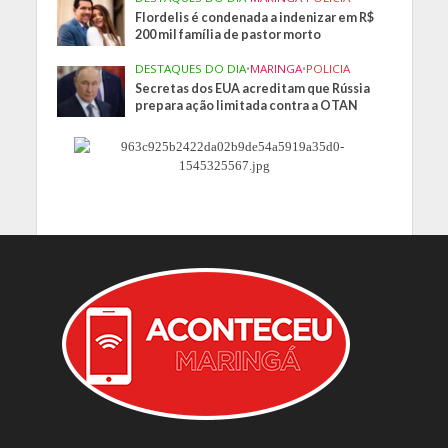
Flordelis é condenada a indenizar em R$
200 mil família de pastor morto
DESTAQUES DO DIA
•
MARINGA
•
POLICIA
Secretas dos EUA acreditam que Rússia
prepara ação limitada contra a OTAN