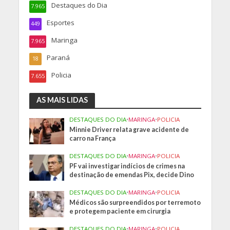
Destaques do Dia
7.965
Esportes
449
Maringa
7.965
Paraná
18
Policia
7.655
AS MAIS LIDAS
DESTAQUES DO DIA
•
MARINGA
•
POLICIA
Minnie Driver relata grave acidente de
carro na França
DESTAQUES DO DIA
•
MARINGA
•
POLICIA
PF vai investigar indícios de crimes na
destinação de emendas Pix, decide Dino
DESTAQUES DO DIA
•
MARINGA
•
POLICIA
Médicos são surpreendidos por terremoto
e protegem paciente em cirurgia
DESTAQUES DO DIA
•
MARINGA
•
POLICIA