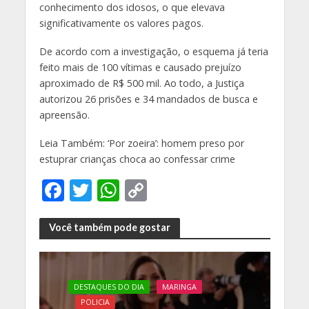
conhecimento dos idosos, o que elevava
significativamente os valores pagos.
De acordo com a investigação, o esquema já teria
feito mais de 100 vítimas e causado prejuízo
aproximado de R$ 500 mil. Ao todo, a Justiça
autorizou 26 prisões e 34 mandados de busca e
apreensão.
Leia Também: ‘Por zoeira’: homem preso por
estuprar crianças choca ao confessar crime
F
T
W
C
ac
w
h
o
e
itt
at
p
Você também pode gostar
b
er
s
y
o
A
Li
DESTAQUES DO DIA
MARINGA
o
p
n
POLICIA