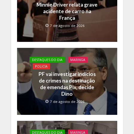
k
p
k
Minnie Driver relata grave
acidente de carro na
França
7 de agosto de 2026
DESTAQUES DO DIA
MARINGA
POLICIA
PF vai investigar indícios
de crimes na destinação
de emendas Pix, decide
Dino
7 de agosto de 2026
DESTAQUES DO DIA
MARINGA