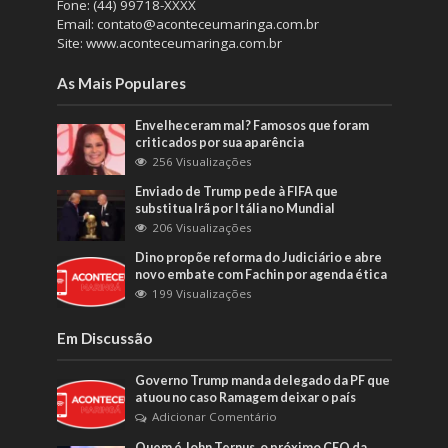
Fone: (44) 99718-XXXX
Email: contato@aconteceumaringa.com.br
Site: www.aconteceumaringa.com.br
As Mais Populares
Envelheceram mal? Famosos que foram
criticados por sua aparência
256 Visualizações
Enviado de Trump pede à FIFA que
substitua Irã por Itália no Mundial
206 Visualizações
Dino propõe reforma do Judiciário e abre
novo embate com Fachin por agenda ética
199 Visualizações
Em Discussão
Governo Trump manda delegado da PF que
atuou no caso Ramagem deixar o país
Adicionar Comentário
Quem é John Ternus, o próximo CEO da