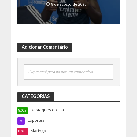
8 de agosto de 2026
Adicionar Comentário
Clique aqui para postar um comentário
CATEGORIAS
Destaques do Dia
8.029
Esportes
451
Maringa
8.029