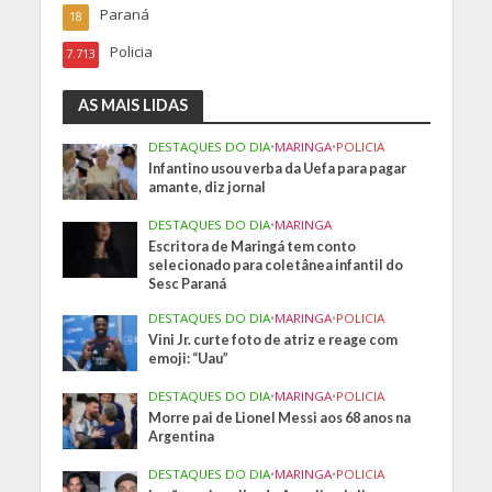
Paraná
18
Policia
7.713
AS MAIS LIDAS
DESTAQUES DO DIA
•
MARINGA
•
POLICIA
Infantino usou verba da Uefa para pagar
amante, diz jornal
DESTAQUES DO DIA
•
MARINGA
Escritora de Maringá tem conto
selecionado para coletânea infantil do
Sesc Paraná
DESTAQUES DO DIA
•
MARINGA
•
POLICIA
Vini Jr. curte foto de atriz e reage com
emoji: “Uau”
DESTAQUES DO DIA
•
MARINGA
•
POLICIA
Morre pai de Lionel Messi aos 68 anos na
Argentina
DESTAQUES DO DIA
•
MARINGA
•
POLICIA