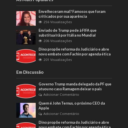
Envelheceram mal? Famosos que foram
criticados por sua aparência
256 Visualizações
Enviado de Trump pede à FIFA que
substitua Irã por Itália no Mundial
206 Visualizações
Dino propõe reforma do Judiciário e abre
novo embate com Fachin por agenda ética
201 Visualizações
Em Discussão
Governo Trump manda delegado da PF que
atuou no caso Ramagem deixar o país
Adicionar Comentário
Quem é John Ternus, o próximo CEO da
Apple
Adicionar Comentário
Dino propõe reforma do Judiciário e abre
novo embate com Fachin por agenda ética