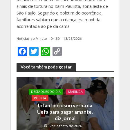
sinais de tortura no Itaim Paulista, zona leste de
São Paulo. Segundo o boletim de ocorrência,
familiares sabiam que a criança era mantida
acorrentada ao pé da cama
Notícias ao Minuto | 04:30 – 13/05/2026
F
T
W
C
ac
w
h
o
e
itt
at
p
Você também pode gostar
b
er
s
y
o
A
Li
DESTAQUES DO DIA
MARINGA
o
p
n
POLICIA
k
p
k
Infantino usou verba da
Uefa para pagar amante,
diz jornal
8 de agosto de 2026