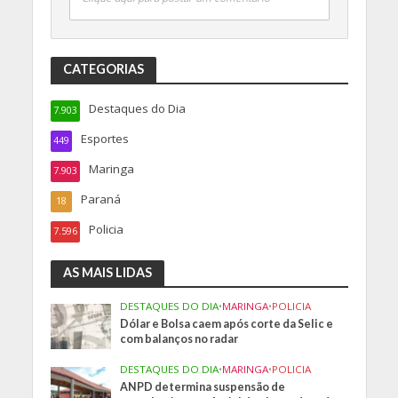
CATEGORIAS
Destaques do Dia
7.903
Esportes
449
Maringa
7.903
Paraná
18
Policia
7.596
AS MAIS LIDAS
DESTAQUES DO DIA
•
MARINGA
•
POLICIA
Dólar e Bolsa caem após corte da Selic e
com balanços no radar
DESTAQUES DO DIA
•
MARINGA
•
POLICIA
ANPD determina suspensão de