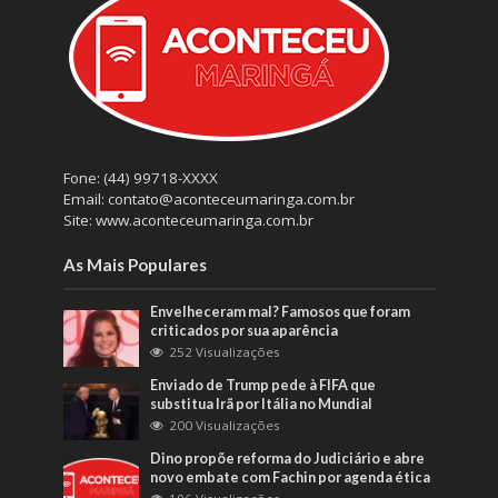
Fone: (44) 99718-XXXX
Email: contato@aconteceumaringa.com.br
Site: www.aconteceumaringa.com.br
As Mais Populares
Envelheceram mal? Famosos que foram
criticados por sua aparência
252 Visualizações
Enviado de Trump pede à FIFA que
substitua Irã por Itália no Mundial
200 Visualizações
Dino propõe reforma do Judiciário e abre
novo embate com Fachin por agenda ética