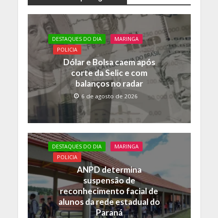
e
itt
at
p
b
er
s
y
o
A
Li
DESTAQUES DO DIA
MARINGA
o
p
n
POLICIA
k
p
k
Dólar e Bolsa caem após
corte da Selic e com
balanços no radar
6 de agosto de 2026
DESTAQUES DO DIA
MARINGA
POLICIA
ANPD determina
suspensão de
reconhecimento facial de
alunos da rede estadual do
Paraná