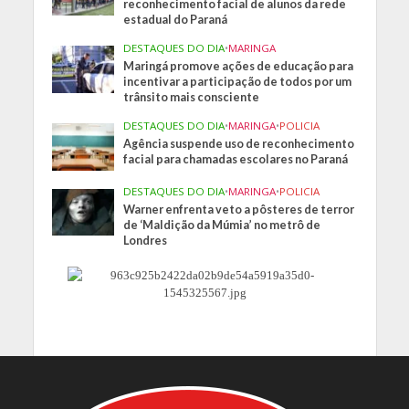
reconhecimento facial de alunos da rede
estadual do Paraná
DESTAQUES DO DIA
•
MARINGA
Maringá promove ações de educação para
incentivar a participação de todos por um
trânsito mais consciente
DESTAQUES DO DIA
•
MARINGA
•
POLICIA
Agência suspende uso de reconhecimento
facial para chamadas escolares no Paraná
DESTAQUES DO DIA
•
MARINGA
•
POLICIA
Warner enfrenta veto a pôsteres de terror
de ‘Maldição da Múmia’ no metrô de
Londres