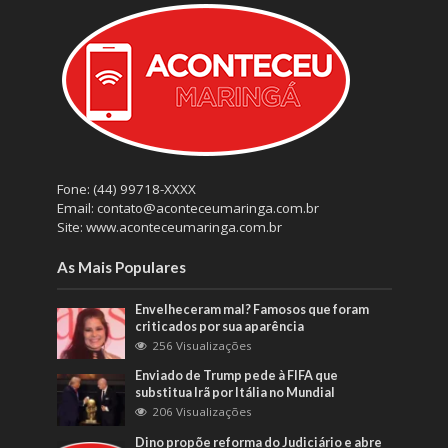
Fone: (44) 99718-XXXX
Email: contato@aconteceumaringa.com.br
Site: www.aconteceumaringa.com.br
As Mais Populares
Envelheceram mal? Famosos que foram
criticados por sua aparência
256 Visualizações
Enviado de Trump pede à FIFA que
substitua Irã por Itália no Mundial
206 Visualizações
Dino propõe reforma do Judiciário e abre