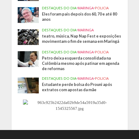
DESTAQUES DO DIA
•
MARINGA
•
POLICIA
Eles foram pais depois dos 60, 70 e até 80
anos
DESTAQUES DO DIA
•
MARINGA
teatro, música, Nap Nap Fest e exposições
movimentam o fim de semana em Maringá
DESTAQUES DO DIA
•
MARINGA
•
POLICIA
Petro deixa esquerda consolidada na
Colômbia mesmo após patinar em agenda
de reformas
DESTAQUES DO DIA
•
MARINGA
•
POLICIA
Estudante perde bolsa do Prouni após
extratos com apostas da mãe