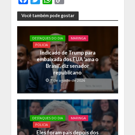
ac
w
h
o
e
itt
at
p
Você também pode gostar
b
er
s
y
o
A
Li
DESTAQUES DO DIA
MARINGA
o
p
n
POLICIA
Indicado de Trump para
k
p
k
embaixada dos EUA ‘ama o
Brasil’, diz senador
republicano
7 de agosto de 2026
DESTAQUES DO DIA
MARINGA
POLICIA
Eles foram pais depois dos