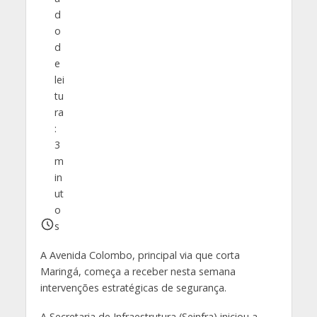
d
o
d
e
lei
tu
ra
:
3
m
in
ut
o
s
A Avenida Colombo, principal via que corta
Maringá, começa a receber nesta semana
intervenções estratégicas de segurança.
A Secretaria de Infraestrutura (Seinfra) iniciou a