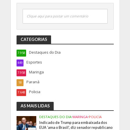
Clique aqui para postar um comentário
CATEGORIAS
Destaques do Dia
7.958
Esportes
449
Maringa
7.958
Paraná
18
Policia
7.648
AS MAIS LIDAS
DESTAQUES DO DIA
•
MARINGA
•
POLICIA
Indicado de Trump para embaixada dos
EUA ‘ama o Brasil’, diz senador republicano