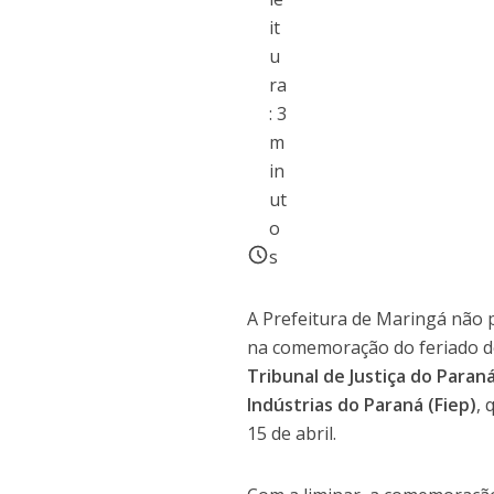
it
u
ra
:
3
m
in
ut
o
s
A Prefeitura de Maringá não 
na comemoração do feriado d
Tribunal de Justiça do Paran
Indústrias do Paraná (Fiep)
, 
15 de abril.