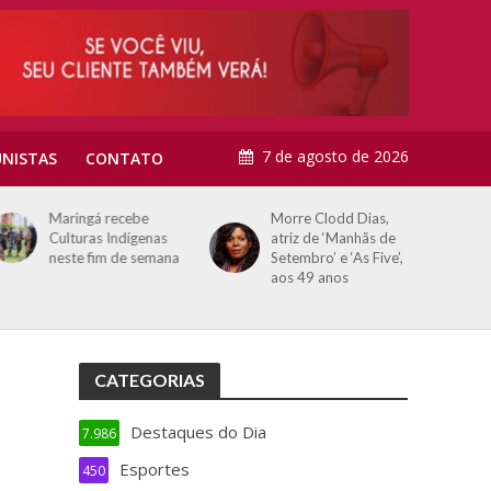
7 de agosto de 2026
NISTAS
CONTATO
Maringá recebe
Morre Clodd Dias,
Culturas Indígenas
atriz de ‘Manhãs de
neste fim de semana
Setembro’ e ‘As Five’,
aos 49 anos
CATEGORIAS
Destaques do Dia
7.986
Esportes
450