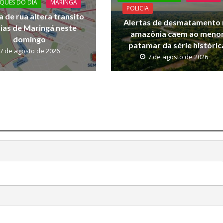
QUES DO DIA
MARINGA
POLICIA
a de rua altera transito
Alertas de desmatamento 
vias de Maringá neste
amazônia caem ao meno
domingo
patamar da série históric
7 de agosto de 2026
7 de agosto de 2026