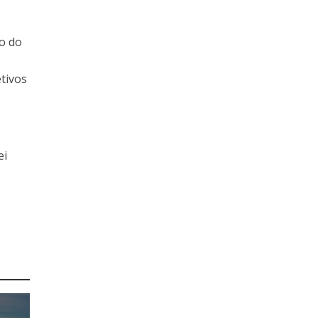
ão do
etivos
ei