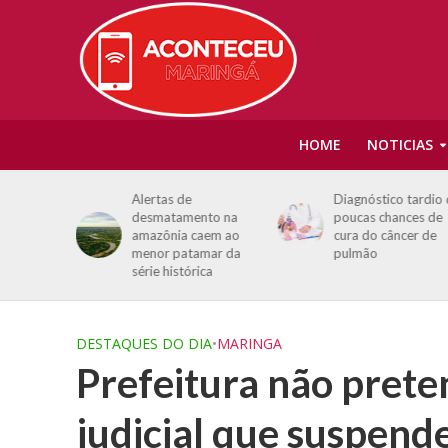
HOME
NOTICIAS
ua altera
Alertas de
Diagnóstico tardio
 vias de
desmatamento na
poucas chances de
te
amazônia caem ao
cura do câncer de
menor patamar da
pulmão
série histórica
DESTAQUES DO DIA
•
MARINGA
Prefeitura não prete
judicial que suspen