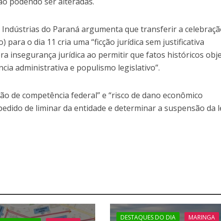
não podendo ser alteradas.
 Indústrias do Paraná argumenta que transferir a celebraç
o) para o dia 11 cria uma “ficção jurídica sem justificativa
era insegurança jurídica ao permitir que fatos históricos obj
cia administrativa e populismo legislativo”.
asão de competência federal” e “risco de dano econômico
 pedido de liminar da entidade e determinar a suspensão da l
DESTAQUES DO DIA
MARINGA