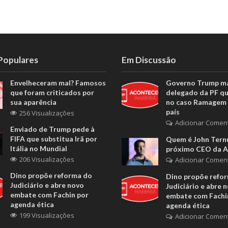
 Populares
Em Discussão
Envelheceram mal? Famosos
Governo Trump m
que foram criticados por
delegado da PF q
sua aparência
no caso Ramagem 
país
256 Visualizações
Adicionar Comen
Enviado de Trump pede à
FIFA que substitua Irã por
Quem é John Ternu
Itália no Mundial
próximo CEO da A
206 Visualizações
Adicionar Comen
Dino propõe reforma do
Dino propõe refo
Judiciário e abre novo
Judiciário e abre 
embate com Fachin por
embate com Fachi
agenda ética
agenda ética
199 Visualizações
Adicionar Comen