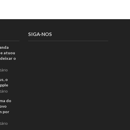
SIGA-NOS
anda
ue atuou
deixar o
tário
s, o
pple
tário
rma do
novo
n por
tário