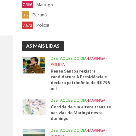
Maringa
7.986
Paraná
18
Policia
7.672
AS MAIS LIDAS
DESTAQUES DO DIA
•
MARINGA
•
POLICIA
Renan Santos registra
candidatura à Presidência e
declara patrimônio de R$ 795
mil
DESTAQUES DO DIA
•
MARINGA
Corrida de rua altera transito
nas vias de Maringá neste
domingo
DESTAQUES DO DIA
•
MARINGA
•