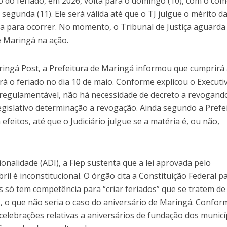
 do feriado, em 2026, volta para o domingo (10), com o com
gunda (11). Ele será válida até que o TJ julgue o mérito d
ta para ocorrer. No momento, o Tribunal de Justiça aguarda
e Maringá na ação.
aringá Post, a Prefeitura de Maringá informou que cumprirá
rá o feriado no dia 10 de maio. Conforme explicou o Executi
orregulamentável, não há necessidade de decreto a revogand
egislativo determinação a revogação. Ainda segundo a Prefei
 efeitos, até que o Judiciário julgue se a matéria é, ou não,
onalidade (ADI), a Fiep sustenta que a lei aprovada pelo
abril é inconstitucional. O órgão cita a Constituição Federal p
 só tem competência para “criar feriados” que se tratem de
is, o que não seria o caso do aniversário de Maringá. Confor
celebrações relativas a aniversários de fundação dos municí