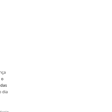
nça
 o
 das
o dia