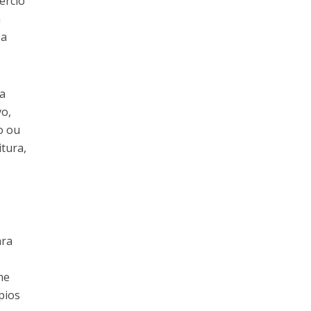
ércio
a
 a
 a
vo,
o ou
tura,
ara
me
pios