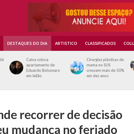
DESTAQUES DO DIA
ARTISTICO
CLASSIFICADOS
COLU
 dá
Caixa coloca
Cirurgias plásticas de
apartamento de
mama no SUS
Eduardo Bolsonaro
crescem mais de 50%
em leilão
em dez anos
nde recorrer de decisão
deu mudança no feriado