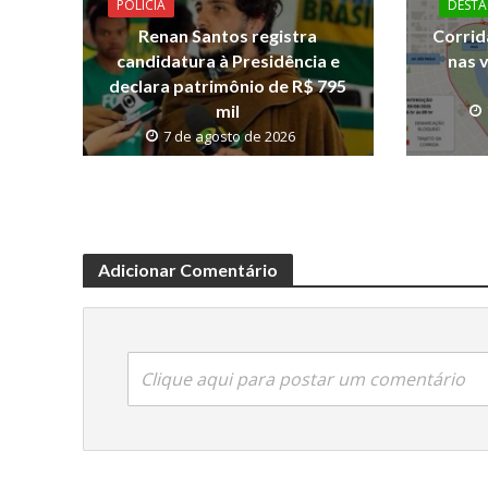
o
p
n
DESTA
POLICIA
Corrid
Renan Santos registra
k
p
k
nas 
candidatura à Presidência e
declara patrimônio de R$ 795
mil
7 de agosto de 2026
Adicionar Comentário
Clique aqui para postar um comentário