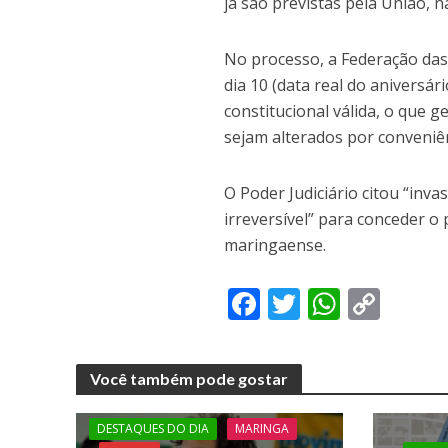
já são previstas pela União, 
No processo, a Federação das
dia 10 (data real do aniversári
constitucional válida, o que g
sejam alterados por conveniên
O Poder Judiciário citou “inv
irreversível” para conceder o
maringaense.
F
T
W
C
ac
w
h
o
e
itt
at
p
Você também pode gostar
b
er
s
y
o
A
Li
DESTAQUES DO DIA
MARINGA