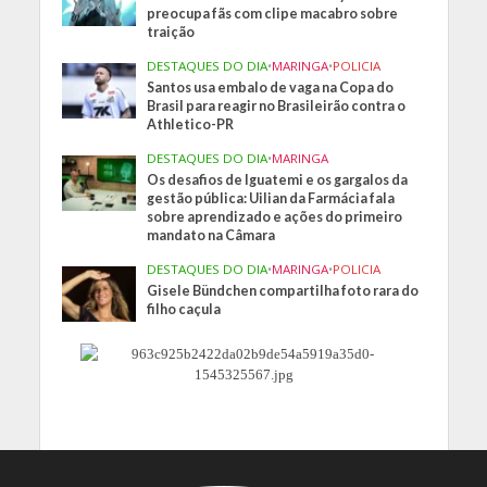
preocupa fãs com clipe macabro sobre
traição
DESTAQUES DO DIA
•
MARINGA
•
POLICIA
Santos usa embalo de vaga na Copa do
Brasil para reagir no Brasileirão contra o
Athletico-PR
DESTAQUES DO DIA
•
MARINGA
Os desafios de Iguatemi e os gargalos da
gestão pública: Uilian da Farmácia fala
sobre aprendizado e ações do primeiro
mandato na Câmara
DESTAQUES DO DIA
•
MARINGA
•
POLICIA
Gisele Bündchen compartilha foto rara do
filho caçula