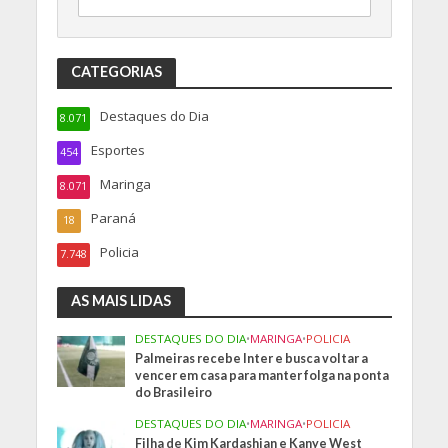
CATEGORIAS
Destaques do Dia
8.071
Esportes
454
Maringa
8.071
Paraná
18
Policia
7.748
AS MAIS LIDAS
DESTAQUES DO DIA
•
MARINGA
•
POLICIA
Palmeiras recebe Inter e busca voltar a
vencer em casa para manter folga na ponta
do Brasileiro
DESTAQUES DO DIA
•
MARINGA
•
POLICIA
Filha de Kim Kardashian e Kanye West