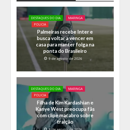
b
er
s
y
o
A
Li
DESTAQUES DO DIA
MARINGA
o
p
n
POLICIA
Palmeiras recebe Inter e
k
p
k
busca voltar a vencer em
casa para manter folga na
ponta do Brasileiro
9 de agosto de 2026
DESTAQUES DO DIA
MARINGA
POLICIA
Filha de Kim Kardashian e
Kanye West preocupa fãs
com clipe macabro sobre
traição
9 de agosto de 2026