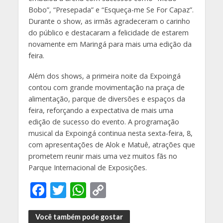
Bobo”, “Presepada” e “Esqueça-me Se For Capaz”.
Durante o show, as irmãs agradeceram o carinho
do público e destacaram a felicidade de estarem
novamente em Maringá para mais uma edição da
feira.
Além dos shows, a primeira noite da Expoingá
contou com grande movimentação na praça de
alimentação, parque de diversões e espaços da
feira, reforçando a expectativa de mais uma
edição de sucesso do evento. A programação
musical da Expoingá continua nesta sexta-feira, 8,
com apresentações de Alok e Matuê, atrações que
prometem reunir mais uma vez muitos fãs no
Parque Internacional de Exposições.
F
T
W
C
ac
w
h
o
e
itt
at
p
Você também pode gostar