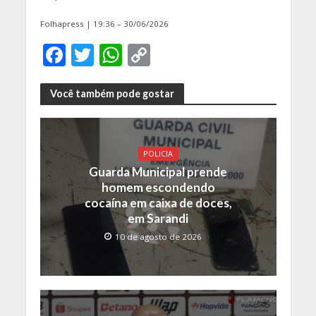
Folhapress | 19:36 – 30/06/2026
F
T
W
C
ac
w
h
o
e
itt
at
p
Você também pode gostar
b
er
s
y
o
A
Li
POLICIA
o
p
n
Guarda Municipal prende
k
p
k
homem escondendo
cocaína em caixa de doces,
em Sarandi
10 de agosto de 2026