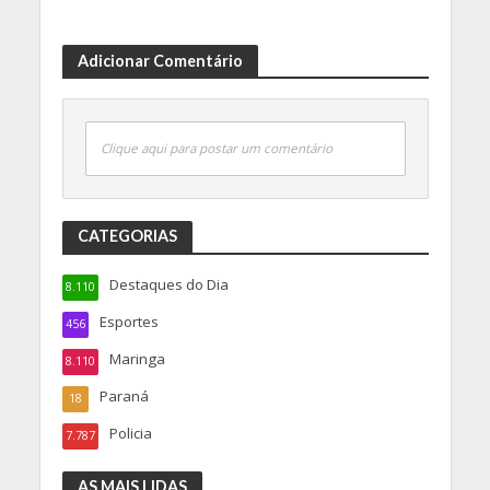
Adicionar Comentário
Clique aqui para postar um comentário
CATEGORIAS
Destaques do Dia
8.110
Esportes
456
Maringa
8.110
Paraná
18
Policia
7.787
AS MAIS LIDAS