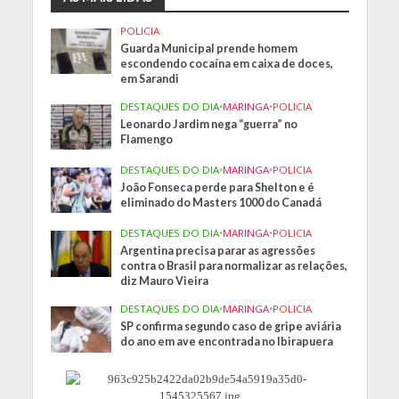
POLICIA
Guarda Municipal prende homem
escondendo cocaína em caixa de doces,
em Sarandi
DESTAQUES DO DIA
•
MARINGA
•
POLICIA
Leonardo Jardim nega “guerra” no
Flamengo
DESTAQUES DO DIA
•
MARINGA
•
POLICIA
João Fonseca perde para Shelton e é
eliminado do Masters 1000 do Canadá
DESTAQUES DO DIA
•
MARINGA
•
POLICIA
Argentina precisa parar as agressões
contra o Brasil para normalizar as relações,
diz Mauro Vieira
DESTAQUES DO DIA
•
MARINGA
•
POLICIA
SP confirma segundo caso de gripe aviária
do ano em ave encontrada no Ibirapuera