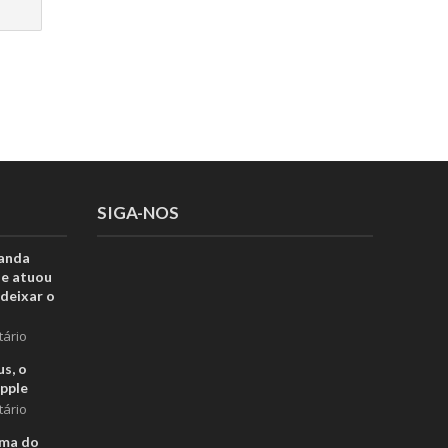
SIGA-NOS
anda
ue atuou
deixar o
tário
s, o
pple
tário
rma do