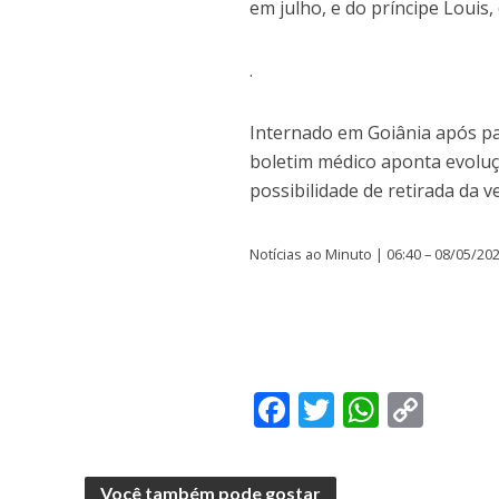
em julho, e do príncipe Louis,
.
Internado em Goiânia após pa
boletim médico aponta evoluç
possibilidade de retirada da 
Notícias ao Minuto | 06:40 – 08/05/20
F
T
W
C
ac
w
h
o
e
itt
at
p
Você também pode gostar