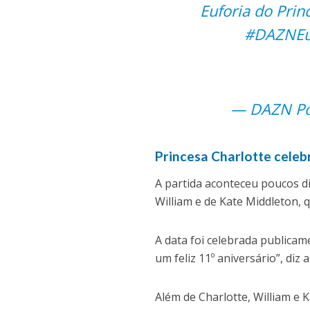
Euforia do Princ
#DAZNEu
— DAZN Po
Princesa Charlotte celebr
A partida aconteceu poucos di
William e de Kate Middleton, 
A data foi celebrada publicame
um feliz 11º aniversário”, di
Além de Charlotte, William e