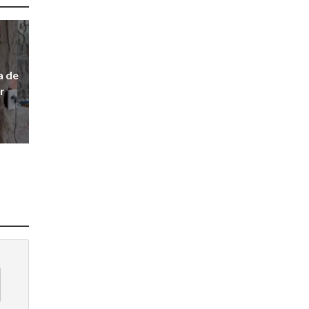
a de
r
J