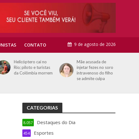
9 de agosto de 2026
NISTAS
CONTATO
Helicóptero cai no
Mãe acusada de
Rio; piloto e turistas
injetar fezes no soro
da Colômbia morrem
intravenoso do filho
se admite culpa
CATEGORIAS
Destaques do Dia
8.057
Esportes
454