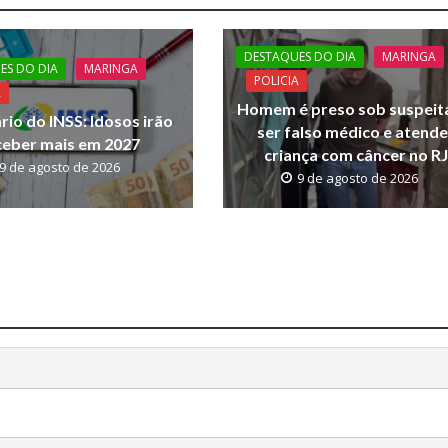
DESTAQUES DO DIA
MARINGA
ES DO DIA
MARINGA
POLICIA
A
Homem é preso sob suspeit
ário do INSS: Idosos irão
ser falso médico e atende
ceber mais em 2027
criança com câncer no R
9 de agosto de 2026
9 de agosto de 2026