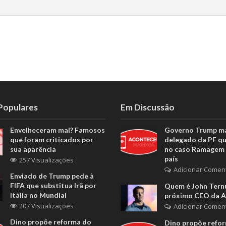
 Populares
Em Discussão
Envelheceram mal? Famosos
Governo Trump m
que foram criticados por
delegado da PF q
sua aparência
no caso Ramagem 
país
257 Visualizações
Adicionar Comen
Enviado de Trump pede à
FIFA que substitua Irã por
Quem é John Ternu
Itália no Mundial
próximo CEO da A
207 Visualizações
Adicionar Comen
Dino propõe reforma do
Dino propõe refo