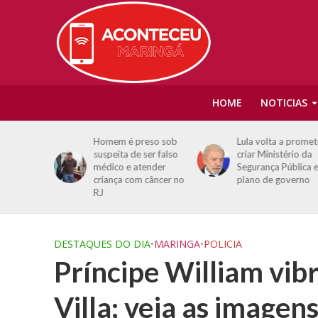
HOME
NOTICIAS
do INSS:
Homem é preso sob
Lula volta a promet
 receber
suspeita de ser falso
criar Ministério da
27
médico e atender
Segurança Pública 
criança com câncer no
plano de governo
RJ
DESTAQUES DO DIA
•
MARINGA
•
POLICIA
Príncipe William vib
Villa; veja as imagen