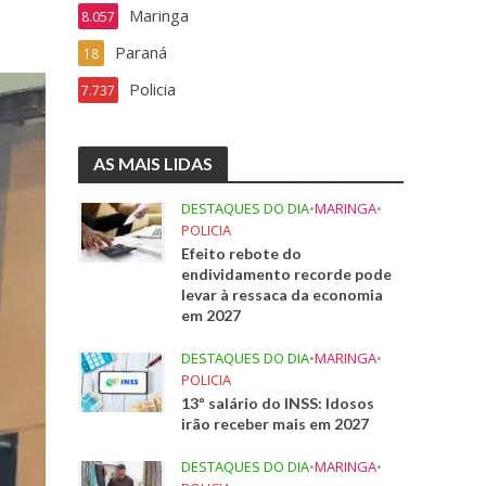
Maringa
8.057
Paraná
18
Policia
7.737
AS MAIS LIDAS
DESTAQUES DO DIA
•
MARINGA
•
POLICIA
Efeito rebote do
endividamento recorde pode
levar à ressaca da economia
em 2027
DESTAQUES DO DIA
•
MARINGA
•
POLICIA
13º salário do INSS: Idosos
irão receber mais em 2027
DESTAQUES DO DIA
•
MARINGA
•